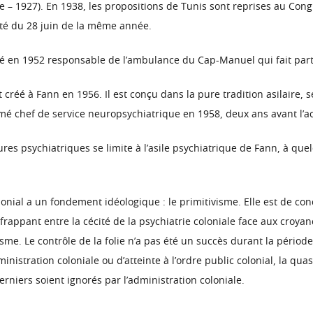
 – 1927). En 1938, les propositions de Tunis sont reprises au Congrè
êté du 28 juin de la même année.
mé en 1952 responsable de l’ambulance du Cap-Manuel qui fait par
t créé à Fann en 1956. Il est conçu dans la pure tradition asilaire
é chef de service neuropsychiatrique en 1958, deux ans avant l’a
tures psychiatriques se limite à l’asile psychiatrique de Fann, à qu
lonial a un fondement idéologique : le primitivisme. Elle est de c
 frappant entre la cécité de la psychiatrie coloniale face aux croya
isme. Le contrôle de la folie n’a pas été un succès durant la périod
nistration coloniale ou d’atteinte à l’ordre public colonial, la quas
rniers soient ignorés par l’administration coloniale.