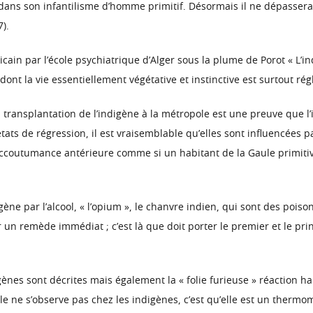
e dans son infantilisme d’homme primitif. Désormais il ne dépassera
).
icain par l’école psychiatrique d’Alger sous la plume de Porot « L’i
 dont la vie essentiellement végétative et instinctive est surtout ré
 transplantation de l’indigène à la métropole est une preuve que l
ats de régression, il est vraisemblable qu’elles sont influencées p
accoutumance antérieure comme si un habitant de la Gaule primitiv
ène par l’alcool, « l’opium », le chanvre indien, qui sont des pois
un remède immédiat ; c’est là que doit porter le premier et le prin
igènes sont décrites mais également la « folie furieuse » réaction 
ale ne s’observe pas chez les indigènes, c’est qu’elle est un therm