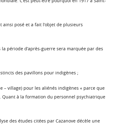
ondiale. C’est peut-être pourquoi en 1917 à Saint-
ainsi posé et a fait l’objet de plusieurs
ois la période d’après-guerre sera marquée par des
stincts des pavillons pour indigènes ;
ile – village) pour les aliénés indigènes « parce que
7). Quant à la formation du personnel psychiatrique
nalyse des études citées par Cazanove décèle une