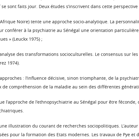
 se sont faits jour. Deux études s’inscrivent dans cette perspective 
en Afrique Noire) tente une approche socio-analytique. La personna
conférer à la psychiatrie au Sénégal une orientation particulière 
ues » (Leuckx 1975) ;
ne analyse des transformations socioculturelles. Le consensus sur l
rez 1974).
proches : l’influence décisive, sinon triomphante, de la psychiatri
ux de compréhension de la maladie au sein des différentes générati
 l’approche de l’ethnopsychiatrie au Sénégal pour être féconde, d
chiatriques.
ne illustration du courant de recherches sociopolitiques. L’auteu
sées pour la formation des Etats modernes. Les travaux de Pye et d’