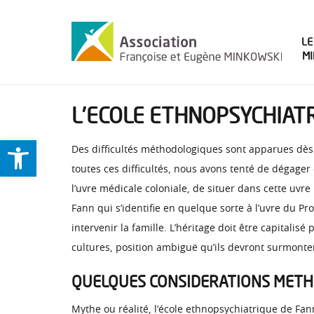
LE
M
L’ECOLE ETHNOPSYCHIATR
Ouvrir la barre d’outils
Des difficultés méthodologiques sont apparues dès l
toutes ces difficultés, nous avons tenté de dégager 
l’uvre médicale coloniale, de situer dans cette uv
Fann qui s’identifie en quelque sorte à l’uvre du
intervenir la famille. L’héritage doit être capitali
cultures, position ambiguë qu’ils devront surmonter
QUELQUES CONSIDERATIONS MET
Mythe ou réalité, l’école ethnopsychiatrique de Fa