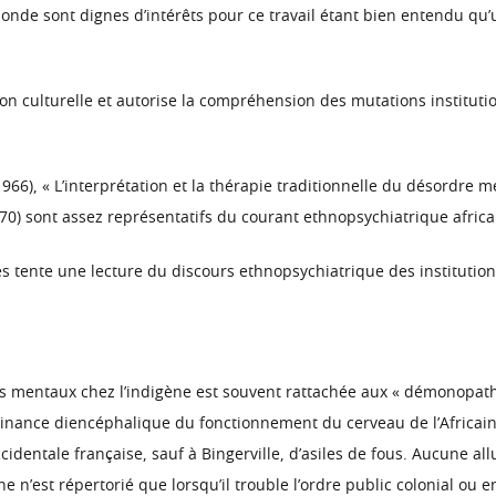
de sont dignes d’intérêts pour ce travail étant bien entendu qu’u
n culturelle et autorise la compréhension des mutations institution
966), « L’interprétation et la thérapie traditionnelle du désordre m
70) sont assez représentatifs du courant ethnopsychiatrique africa
es tente une lecture du discours ethnopsychiatrique des institution
es mentaux chez l’indigène est souvent rattachée aux « démonopathi
minance diencéphalique du fonctionnement du cerveau de l’Africain (
identale française, sauf à Bingerville, d’asiles de fous. Aucune allu
e n’est répertorié que lorsqu’il trouble l’ordre public colonial ou 