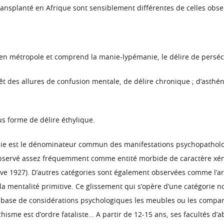
ransplanté en Afrique sont sensiblement différentes de celles obse
e en métropole et comprend la manie-lypémanie, le délire de persécu
evêt des allures de confusion mentale, de délire chronique ; d’asthé
ous forme de délire éthylique.
hie est le dénominateur commun des manifestations psychopatholo
observé assez fréquemment comme entité morbide de caractère xén
ve 1927). D’autres catégories sont également observées comme l’arr
 la mentalité primitive. Ce glissement qui s’opère d’une catégorie
 base de considérations psychologiques les meubles ou les comparti
ychisme est d’ordre fataliste… A partir de 12-15 ans, ses facultés d