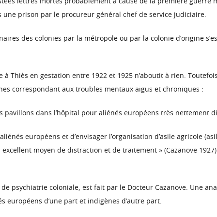
stées lettres mortes probablement à cause de la première guerre m
s une prison par le procureur général chef de service judiciaire.
ires des colonies par la métropole ou par la colonie d’origine s’est 
e à Thiès en gestation entre 1922 et 1925 n’aboutit à rien. Toutef
gnes correspondant aux troubles mentaux aigus et chroniques :
es pavillons dans l’hôpital pour aliénés européens très nettement di
 aliénés européens et d’envisager l’organisation d’asile agricole (as
é un excellent moyen de distraction et de traitement » (Cazanove 192
 de psychiatrie coloniale, est fait par le Docteur Cazanove. Une a
nés européens d’une part et indigènes d’autre part.