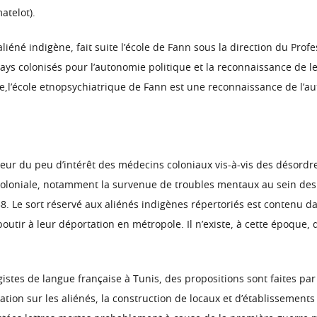
atelot).
’aliéné indigène, fait suite l’école de Fann sous la direction du Pro
ys colonisés pour l’autonomie politique et la reconnaissance de leu
,l’école etnopsychiatrique de Fann est une reconnaissance de l’aut
eur du peu d’intérêt des médecins coloniaux vis-à-vis des désordres 
coloniale, notamment la survenue de troubles mentaux au sein des t
8. Le sort réservé aux aliénés indigènes répertoriés est contenu da
boutir à leur déportation en métropole. Il n’existe, à cette époque,
gistes de langue française à Tunis, des propositions sont faites pa
slation sur les aliénés, la construction de locaux et d’établissements