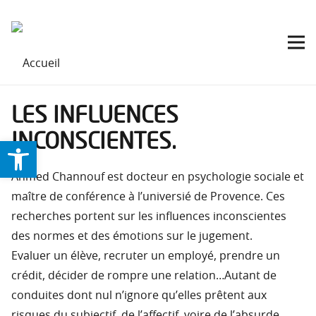
LES INFLUENCES
INCONSCIENTES.
Ouvrir la barre d’outils
Ahmed Channouf est docteur en psychologie sociale et
maître de conférence à l’universié de Provence. Ces
recherches portent sur les influences inconscientes
des normes et des émotions sur le jugement.
Evaluer un élève, recruter un employé, prendre un
crédit, décider de rompre une relation…Autant de
conduites dont nul n’ignore qu’elles prêtent aux
risques du subjectif, de l’affectif, voire de l’absurde,