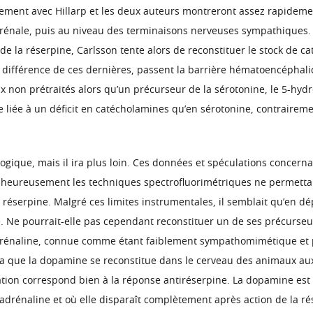
llement avec Hillarp et les deux auteurs montreront assez rapidem
rrénale, puis au niveau des terminaisons nerveuses sympathiques. P
de la réserpine, Carlsson tente alors de reconstituer le stock de 
ifférence de ces dernières, passent la barrière hématoencéphaliq
 non prétraités alors qu’un précurseur de la sérotonine, le 5-hydr
ge liée à un déficit en catécholamines qu’en sérotonine, contrairem
que, mais il ira plus loin. Ces données et spéculations concernan
alheureusement les techniques spectrofluorimétriques ne permetta
réserpine. Malgré ces limites instrumentales, il semblait qu’en dé
. Ne pourrait-elle pas cependant reconstituer un de ses précurseur
adrénaline, connue comme étant faiblement sympathomimétique et 
ra que la dopamine se reconstitue dans le cerveau des animaux a
ation correspond bien à la réponse antiréserpine. La dopamine est
rénaline et où elle disparaît complètement après action de la rése