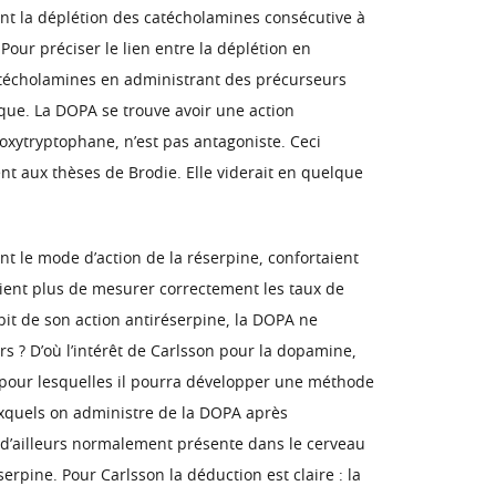
ent la déplétion des catécholamines consécutive à
our préciser le lien entre la déplétion en
catécholamines en administrant des précurseurs
ue. La DOPA se trouve avoir une action
oxytryptophane, n’est pas antagoniste. Ceci
ent aux thèses de Brodie. Elle viderait en quelque
t le mode d’action de la réserpine, confortaient
ient plus de mesurer correctement les taux de
pit de son action antiréserpine, la DOPA ne
s ? D’où l’intérêt de Carlsson pour la dopamine,
pour lesquelles il pourra développer une méthode
uxquels on administre de la DOPA après
 d’ailleurs normalement présente dans le cerveau
rpine. Pour Carlsson la déduction est claire : la