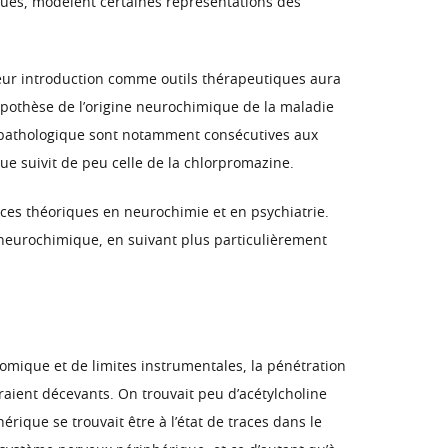
iques, modèlent certaines représentations des
leur introduction comme outils thérapeutiques aura
ypothèse de l’origine neurochimique de la maladie
au pathologique sont notamment consécutives aux
ue suivit de peu celle de la chlorpromazine.
nces théoriques en neurochimie et en psychiatrie.
 neurochimique, en suivant plus particulièrement
mique et de limites instrumentales, la pénétration
raient décevants. On trouvait peu d’acétylcholine
rique se trouvait être à l’état de traces dans le