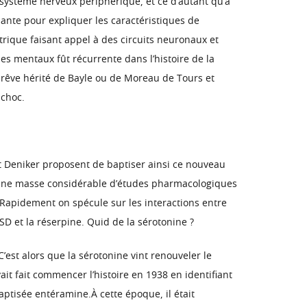
système nerveux périphérique, et ce d’autant qu’à
ante pour expliquer les caractéristiques de
ectrique faisant appel à des circuits neuronaux et
s mentaux fût récurrente dans l’histoire de la
 rêve hérité de Bayle ou de Moreau de Tours et
 choc.
t Deniker proposent de baptiser ainsi ce nouveau
 Une masse considérable d’études pharmacologiques
. Rapidement on spécule sur les interactions entre
D et la réserpine. Quid de la sérotonine ?
est alors que la sérotonine vint renouveler le
it fait commencer l’histoire en 1938 en identifiant
aptisée entéramine.À cette époque, il était