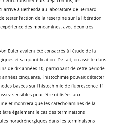
es neurotransmetteurs déjà connus, les
-ci arrive à Bethesda au laboratoire de Bernard
tester l’action de la réserpine sur la libération
de expérience des monoamines, avec deux très
on Euler avaient été consacrés à l’étude de la
iques et sa quantification. De fait, on assiste dans
ns de dix années 10, participant de cette période
s années cinquante, l’histochimie pouvait détecter
thodes basées sur l’histochimie de fluorescence 11
assez sensibles pour être utilisées aux
ine et montrera que les catécholamines de la
it être également le cas des terminaisons
anules noradrénergiques dans les terminaisons