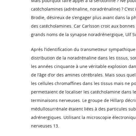
Mais pourquoi faire appel à la sérotonine ? Ne pou
catécholamines (adrénaline, noradrénaline) ? C’est 
Brodie, désireux de s’engager plus avant dans la ph
des catécholamines. Car Carlsson croit aux bonnes 
grands noms de la synapse noradrénergique, Ulf Sva
Après l’identification du transmetteur sympathique 
distribution de la noradrénaline dans les tissus, so
les années cinquante à une véritable explosion da
de l’âge d’or des amines cérébrales. Mais sous que
les cellules chromaffines dans les tissus mais ne 
permettaient de localiser les catécholamine dans le
terminaisons nerveuses. Le groupe de Hillarp décr
médullosurrénale étaient liées à des particules sub
adrénergiques. Utilisant la microscopie électroniq
nerveuses 13.