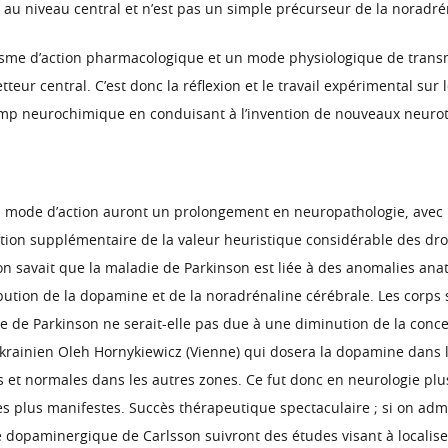
au niveau central et n’est pas un simple précurseur de la noradré
me d’action pharmacologique et un mode physiologique de transmi
eur central. C’est donc la réflexion et le travail expérimental su
amp neurochimique en conduisant à l’invention de nouveaux neuro
r son mode d’action auront un prolongement en neuropathologie, av
ation supplémentaire de la valeur heuristique considérable des dr
 on savait que la maladie de Parkinson est liée à des anomalies anat
bution de la dopamine et de la noradrénaline cérébrale. Les corps 
ie de Parkinson ne serait-elle pas due à une diminution de la con
rainien Oleh Hornykiewicz (Vienne) qui dosera la dopamine dans l
s et normales dans les autres zones. Ce fut donc en neurologie plu
s plus manifestes. Succès thérapeutique spectaculaire ; si on admin
e dopaminergique de Carlsson suivront des études visant à localis