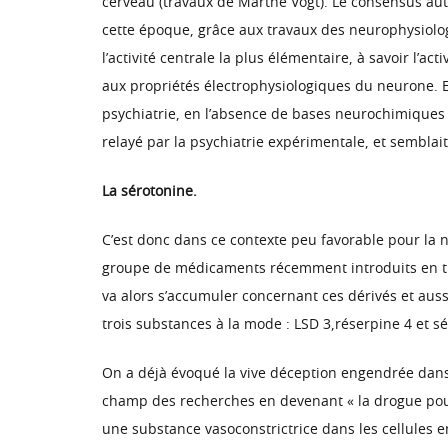
cerveau (travaux de Marthe Vogt). Le consensus aut
cette époque, grâce aux travaux des neurophysiologi
l’activité centrale la plus élémentaire, à savoir l’a
aux propriétés électrophysiologiques du neurone. E
psychiatrie, en l’absence de bases neurochimiques 
relayé par la psychiatrie expérimentale, et sembl
La sérotonine.
C’est donc dans ce contexte peu favorable pour la 
groupe de médicaments récemment introduits en th
va alors s’accumuler concernant ces dérivés et auss
trois substances à la mode : LSD 3,réserpine 4 et s
On a déjà évoqué la vive déception engendrée dans 
champ des recherches en devenant « la drogue pour t
une substance vasoconstrictrice dans les cellules e