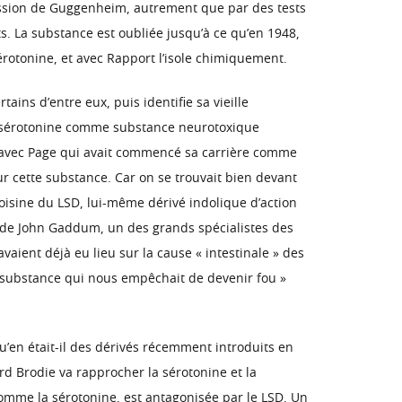
ression de Guggenheim, autrement que par des tests
ts. La substance est oubliée jusqu’à ce qu’en 1948,
érotonine, et avec Rapport l’isole chimiquement.
ins d’entre eux, puis identifie sa vieille
 la sérotonine comme substance neurotoxique
vre avec Page qui avait commencé sa carrière comme
 cette substance. Car on se trouvait bien devant
 voisine du LSD, lui-même dérivé indolique d’action
x de John Gaddum, un des grands spécialistes des
avaient déjà eu lieu sur la cause « intestinale » des
a substance qui nous empêchait de devenir fou »
’en était-il des dérivés récemment introduits en
rd Brodie va rapprocher la sérotonine et la
omme la sérotonine, est antagonisée par le LSD. Un