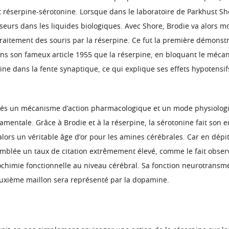
éserpine-sérotonine. Lorsque dans le laboratoire de Parkhust Shore
seurs dans les liquides biologiques. Avec Shore, Brodie va alors mon
traitement des souris par la réserpine. Ce fut la première démonstr
s son fameux article 1955 que la réserpine, en bloquant le méca
ine dans la fente synaptique, ce qui explique ses effets hypotensif
rés un mécanisme d’action pharmacologique et un mode physiologiq
entale. Grâce à Brodie et à la réserpine, la sérotonine fait son e
ors un véritable âge d’or pour les amines cérébrales. Car en dépi
d’emblée un taux de citation extrêmement élevé, comme le fait obse
ochimie fonctionnelle au niveau cérébral. Sa fonction neurotransme
uxième maillon sera représenté par la dopamine.