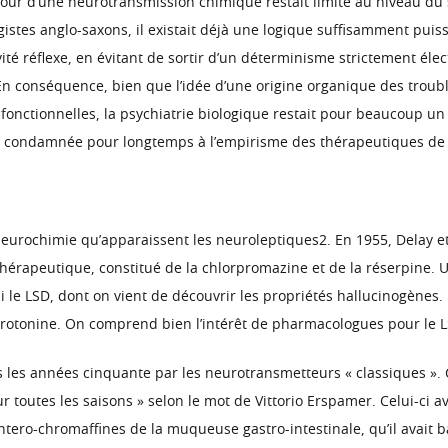
our d’une neurotransmission chimique restait limité au niveau du 
stes anglo-saxons, il existait déjà une logique suffisamment puiss
ctivité réflexe, en évitant de sortir d’un déterminisme strictement él
n conséquence, bien que l’idée d’une origine organique des trouble
fonctionnelles, la psychiatrie biologique restait pour beaucoup un
ait condamnée pour longtemps à l’empirisme des thérapeutiques de
neurochimie qu’apparaissent les neuroleptiques2. En 1955, Delay e
érapeutique, constitué de la chlorpromazine et de la réserpine.
i le LSD, dont on vient de découvrir les propriétés hallucinogènes
érotonine. On comprend bien l’intérêt de pharmacologues pour le LS
les années cinquante par les neurotransmetteurs « classiques ». C’
outes les saisons » selon le mot de Vittorio Erspamer. Celui-ci ava
ntero-chromaffines de la muqueuse gastro-intestinale, qu’il avait b