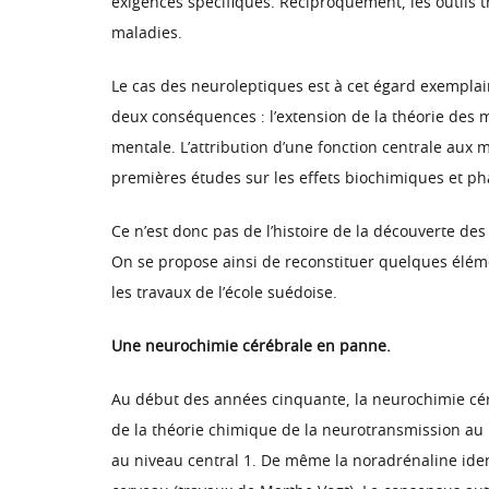
exigences spécifiques. Réciproquement, les outils 
maladies.
Le cas des neuroleptiques est à cet égard exemplai
deux conséquences : l’extension de la théorie des 
mentale. L’attribution d’une fonction centrale aux
premières études sur les effets biochimiques et ph
Ce n’est donc pas de l’histoire de la découverte de
On se propose ainsi de reconstituer quelques éléme
les travaux de l’école suédoise.
Une neurochimie cérébrale en panne.
Au début des années cinquante, la neurochimie cér
de la théorie chimique de la neurotransmission au 
au niveau central 1. De même la noradrénaline ident