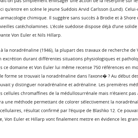
vait-on pas simplement envisager une action de la réserpine sur l
ici qu’entre en scène le jeune Suédois Arvid Carlsson (Lund). Celui
armacologie chimique. Il suggère sans succès à Brodie et à Shore de 
vieilles catécholamines. L’école suédoise dispose déjà d’une soli
nte Von Euler et Nils Hillarp.
à la noradrénaline (1946), la plupart des travaux de recherche de V
n excrétion durant différentes situations physiologiques et patholog
ns ce domaine et Von Euler lui même recense 750 références en moi
lle forme se trouvait la noradrénaline dans l’axone� ? Au début de
pouvait y distinguer noradrénaline et adrénaline. Les premières mé
s cellules chromaffines de la médullosurrénale mais n’étaient pas 
ira une méthode permettant de colorer sélectivement la noradrénal
cellulaires, résultat confirmé par l’équipe de Blashko 12. Ce pouva
ue, Von Euler et Hillarp vont finalement mettre en évidence les gr