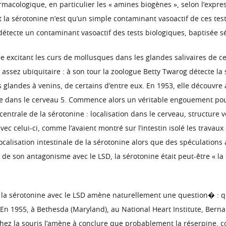
rmacologique, en particulier les « amines biogènes », selon l’exp
nt la sérotonine n’est qu’un simple contaminant vasoactif de ces tes
e détecte un contaminant vasoactif des tests biologiques, baptisée s
xcitant les curs de mollusques dans les glandes salivaires de certa
t assez ubiquitaire : à son tour la zoologue Betty Twarog détecte
les glandes à venins, de certains d’entre eux. En 1953, elle décou
e dans le cerveau 5. Commence alors un véritable engouement pour
centrale de la sérotonine : localisation dans le cerveau, structure
 celui-ci, comme l’avaient montré sur l’intestin isolé les travau
ocalisation intestinale de la sérotonine alors que des spéculations 
de son antagonisme avec le LSD, la sérotonine était peut-être « l
 la sérotonine avec le LSD amène naturellement une question� : qu
En 1955, à Bethesda (Maryland), au National Heart Institute, Berna
hez la souris l’amène à conclure que probablement la réserpine, c