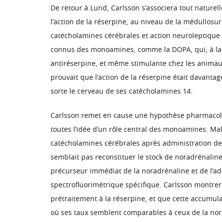
De retour à Lund, Carlsson s’associera tout nature
l’action de la réserpine, au niveau de la médullosu
catécholamines cérébrales et action neuroleptique 
connus des monoamines, comme la DOPA, qui, à la d
antiréserpine, et même stimulante chez les animaux
prouvait que l’action de la réserpine était davanta
sorte le cerveau de ses catécholamines 14.
Carlsson remet en cause une hypothèse pharmacologi
toutes l’idée d’un rôle central des monoamines. M
catécholamines cérébrales après administration de 
semblait pas reconstituer le stock de noradrénaline
précurseur immédiat de la noradrénaline et de l’
spectrofluorimétrique spécifique. Carlsson montre
prétraitement à la réserpine, et que cette accumul
où ses taux semblent comparables à ceux de la norad