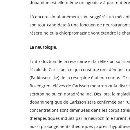
dopamine est elle-même un agoniste à part entière 
Là encore simultanément sont suggérés un mécanis
son tour candidate à une fonction de neurotransmett
réserpine et la chlorpromazine vont étendre le ch
La neurologie.
L’introduction de la réserpine et la réflexion su
l’école de Carlsson, ce qui constitue une démonstr
(Parkinson-like) de la réserpine étaient connus. Or
Rosengren, élèves de Carlsson montreront la distri
sérotonine ou en noradrénaline. Dès lors, la malad
dopaminergique de Carlsson sera confirmée par l’uk
concentrations sont diminuées dans les corps strié
thérapeutiques induits par la neurochimie furent le
aussi prolongements théoriques ; après l’hypothès