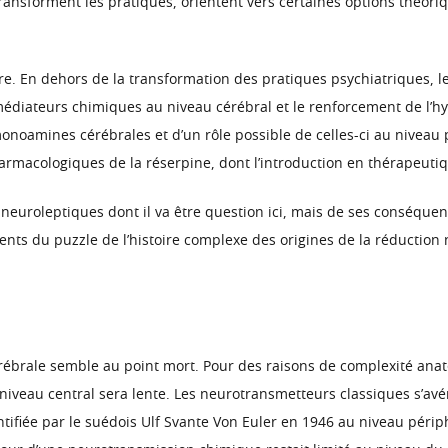
transforment les pratiques, orientent vers certaines options théor
re. En dehors de la transformation des pratiques psychiatriques, 
médiateurs chimiques au niveau cérébral et le renforcement de l’h
 monoamines cérébrales et d’un rôle possible de celles-ci au nive
armacologiques de la réserpine, dont l’introduction en thérapeutiq
s neuroleptiques dont il va être question ici, mais de ses conséque
nts du puzzle de l’histoire complexe des origines de la réduction
ébrale semble au point mort. Pour des raisons de complexité anato
niveau central sera lente. Les neurotransmetteurs classiques s’avé
ifiée par le suédois Ulf Svante Von Euler en 1946 au niveau périphé