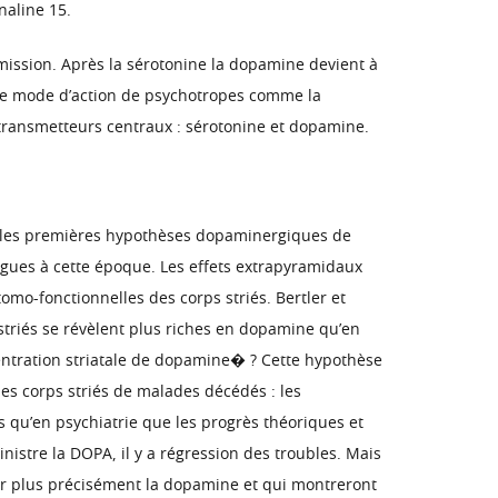
naline 15.
ssion. Après la sérotonine la dopamine devient à
r le mode d’action de psychotropes comme la
transmetteurs centraux : sérotonine et dopamine.
ec les premières hypothèses dopaminergiques de
ogues à cette époque. Les effets extrapyramidaux
omo-fonctionnelles des corps striés. Bertler et
striés se révèlent plus riches en dopamine qu’en
centration striatale de dopamine� ? Cette hypothèse
es corps striés de malades décédés : les
s qu’en psychiatrie que les progrès théoriques et
istre la DOPA, il y a régression des troubles. Mais
er plus précisément la dopamine et qui montreront