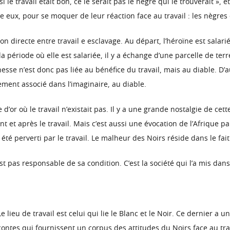
i le travail était bon, ce le serait pas le nègre qui le trouverait », e
re eux, pour se moquer de leur réaction face au travail : les nègres 
ion directe entre travail e esclavage. Au départ, l’héroïne est sala
 période où elle est salariée, il y a échange d’une parcelle de terre
ichesse n’est donc pas liée au bénéfice du travail, mais au diable. D’a
ement associé dans l’imaginaire, au diable.
 d’or où le travail n’existait pas. Il y a une grande nostalgie de c
t et après le travail. Mais c’est aussi une évocation de l’Afrique pa
été perverti par le travail. Le malheur des Noirs réside dans le fait 
st pas responsable de sa condition. C’est la société qui l’a mis da
Le lieu de travail est celui qui lie le Blanc et le Noir. Ce dernier a 
s contes qui fournissent un corpus des attitudes du Noirs face au trav