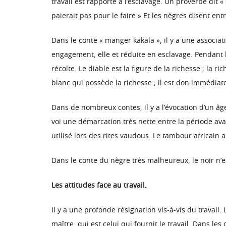
travail est rapporté à l’esclavage. Un proverbe dit « s
paierait pas pour le faire » Et les nègres disent ent
Dans le conte « manger kakala », il y a une associat
engagement, elle et réduite en esclavage. Pendant la
récolte. Le diable est la figure de la richesse ; la r
blanc qui possède la richesse ; il est don immédiat
Dans de nombreux contes, il y a l’évocation d’un âge
voi une démarcation très nette entre la période avan
utilisé lors des rites vaudous. Le tambour africain a 
Dans le conte du nègre très malheureux, le noir n’e
Les attitudes face au travail.
Il y a une profonde résignation vis-à-vis du travail. 
maître, qui est celui qui fournit le travail. Dans le