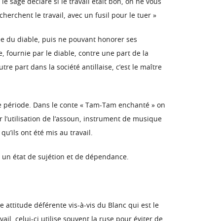
t le sage déclare si le travail était bon, on ne vous
cherchent le travail, avec un fusil pour le tuer »
riée du diable, puis ne pouvant honorer ses
, fournie par le diable, contre une part de la
utre part dans la société antillaise, c’est le maître
ette période. Dans le conte « Tam-Tam enchanté » on
r l’utilisation de l’assoun, instrument de musique
qu’ils ont été mis au travail.
ns un état de sujétion et de dépendance.
une attitude déférente vis-à-vis du Blanc qui est le
ail, celui-ci utilise souvent la ruse pour éviter de