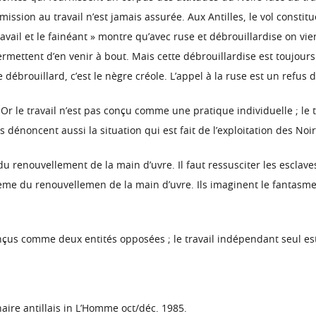
umission au travail n’est jamais assurée. Aux Antilles, le vol const
vail et le fainéant » montre qu’avec ruse et débrouillardise on vien à
ermettent d’en venir à bout. Mais cette débrouillardise est toujours l
e débrouillard, c’est le nègre créole. L’appel à la ruse est un refus 
l. Or le travail n’est pas conçu comme une pratique individuelle ; le 
s dénoncent aussi la situation qui est fait de l’exploitation des Noir
 renouvellement de la main d’uvre. Il faut ressusciter les esclave
oblème du renouvellemen de la main d’uvre. Ils imaginent le fantas
 conçus comme deux entités opposées ; le travail indépendant seul est
naire antillais in L’Homme oct/déc. 1985.