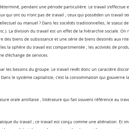
déterminé, pendant une période particulière. Le travail s’effectue e
x qui ont ou n’ont pas de travail ; ceux qui possèden un travail temp
tellectuel ou manuel ? Dans les sociétés traditionnelles, le statut 
). La division du travail est un effet de la hiérarchie sociale. On
re des biens de subsistance et une série de biens destinés aux rites
les la sphère du travail est compartimentée ; les activités de pro
rme d’échange de services.
par les besoins du groupe. Le travail revêt donc un caractère discon
. Dans le système capitaliste, c’est la consommation qui gouverne l
ture orale antillaise , littérature qui fait souvent référence au trava
ématique du travail ; ce travail est conçu comme une aliénation. Et 