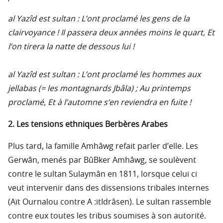
al Yazîd est sultan : L’ont proclamé les gens de la
clairvoyance ! Il passera deux années moins le quart, Et
l’on tirera la natte de dessous lui !
al Yazîd est sultan : L’ont proclamé les hommes aux
jellabas (= les montagnards Jbâla) ; Au printemps
proclamé, Et à l’automne s’en reviendra en fuite !
2. Les tensions ethniques Berbères Arabes
Plus tard, la famille Amhâwg refait parler d’elle. Les
Gerwân, menés par BûBker Amhâwg, se soulèvent
contre le sultan Sulaymân en 1811, lorsque celui ci
veut intervenir dans des dissensions tribales internes
(Aït Ournalou contre A :itIdrâsen). Le sultan rassemble
contre eux toutes les tribus soumises à son autorité.