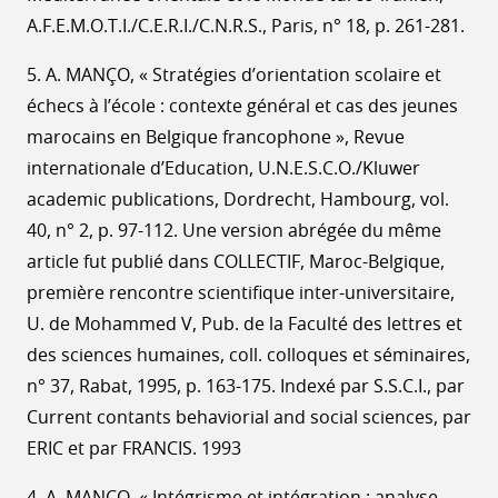
A.F.E.M.O.T.I./C.E.R.I./C.N.R.S., Paris, n° 18, p. 261-281.
5. A. MANÇO, « Stratégies d’orientation scolaire et
échecs à l’école : contexte général et cas des jeunes
marocains en Belgique francophone », Revue
internationale d’Education, U.N.E.S.C.O./Kluwer
academic publications, Dordrecht, Hambourg, vol.
40, n° 2, p. 97-112. Une version abrégée du même
article fut publié dans COLLECTIF, Maroc-Belgique,
première rencontre scientifique inter-universitaire,
U. de Mohammed V, Pub. de la Faculté des lettres et
des sciences humaines, coll. colloques et séminaires,
n° 37, Rabat, 1995, p. 163-175. Indexé par S.S.C.I., par
Current contants behaviorial and social sciences, par
ERIC et par FRANCIS. 1993
4. A. MANÇO, « Intégrisme et intégration : analyse