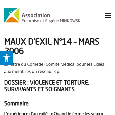
MAUX D’EXIL N°14 – MARS
2006
Ouvrir la barre d’outils
La lettre du Comede (Comité Médical pour les Exilés)
aux membres du réseau. 8 p.
DOSSIER : VIOLENCE ET TORTURE,
SURVIVANTS ET SOIGNANTS
Sommaire
L’expérience d’un exilé : « Quand je ferme les yeux »
,