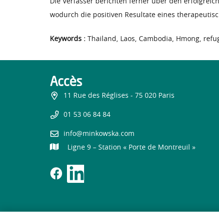
Die Verfasser berichten ferner über den erfolgrei
wodurch die positiven Resultate eines therapeuti
Keywords :
Thailand, Laos, Cambodia, Hmong, refug
Accès
11 Rue des Réglises - 75 020 Paris
01 53 06 84 84
info@minkowska.com
Ligne 9 – Station « Porte de Montreuil »