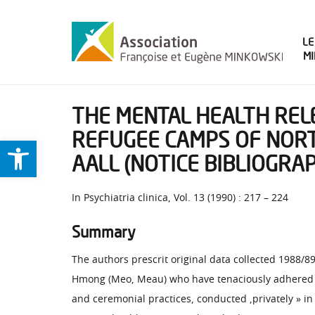
LE
M
THE MENTAL HEALTH REL
REFUGEE CAMPS OF NORTH
Ouvrir la barre d’outils
AALL (NOTICE BIBLIOGRA
In Psychiatria clinica, Vol. 13 (1990) : 217 – 224
Summary
The authors prescrit original data collected 1988/8
Hmong (Meo, Meau) who have tenaciously adhered to 
and ceremonial practices, conducted ,privately » in