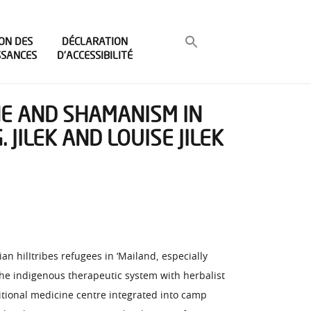
ON DES
DÉCLARATION
SSANCES
D’ACCESSIBILITÉ
NE AND SHAMANISM IN
ILEK AND LOUISE JILEK
n hilItribes refugees in ‘Mailand, especially
the indigenous therapeutic system with herbalist
itional medicine centre integrated into camp