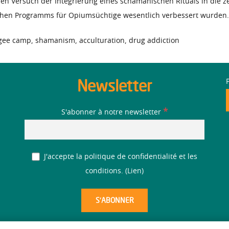
chen Versuch der Integrierung eines schamanischen Rituais in die
schen Programms für Opiumsüchtige wesentlich verbessert wurden.
ee camp, shamanism, acculturation, drug addiction
Newsletter
*
S'abonner à notre newsletter
J'accepte la politique de confidentialité et les
conditions. (
Lien
)