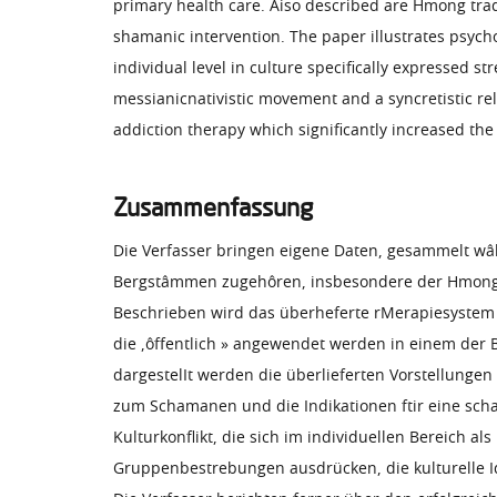
primary health care. Aiso described are Hmong trad
shamanic intervention. The paper illustrates psychos
individual level in culture specifically expressed s
messianicnativistic movement and a syncretistic re
addiction therapy which significantly increased the
Zusammenfassung
Die Verfasser bringen eigene Daten, gesammelt wâhr
Bergstâmmen zugehôren, insbesondere der Hmong (M
Beschrieben wird das überheferte rMerapiesystem r
die ,ôffentlich » angewendet werden in einem der B
dargestelIt werden die überlieferten Vorstellunge
zum Schamanen und die Indikationen ftir eine scha
Kulturkonflikt, die sich im individuellen Bereich 
Gruppenbestrebungen ausdrücken, die kulturelle I