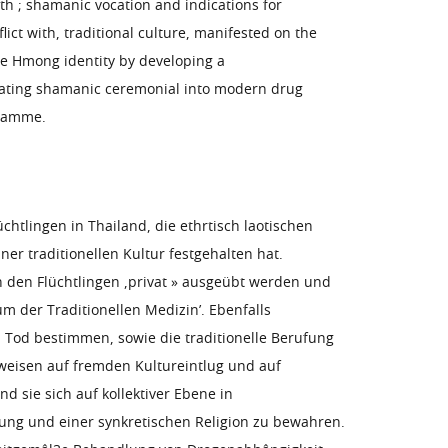
th ; shamanic vocation and indications for
lict with, traditional culture, manifested on the
erve Hmong identity by developing a
egrating shamanic ceremonial into modern drug
gramme.
htlingen in Thailand, die ethrtisch laotischen
 traditionellen Kultur festgehalten hat.
n den Flüchtlingen ,privat » ausgeübt werden und
m der Traditionellen Medizin’. Ebenfalls
 Tod bestimmen, sowie die traditionelle Berufung
sweisen auf fremden Kultureintlug und auf
d sie sich auf kollektiver Ebene in
ung und einer synkretischen Religion zu bewahren.