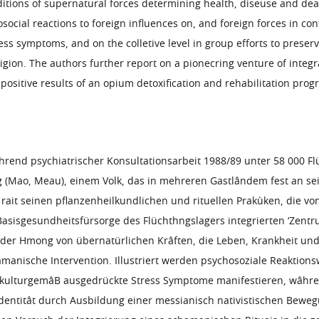
itions of supernatural forces determining health, diseuse and dea
ocial reactions to foreign influences on, and foreign forces in conf
tress symptoms, and on the colletive level in group efforts to pres
ligion. The authors further report on a pionecring venture of int
 positive results of an opium detoxification and rehabilitation pro
end psychiatrischer Konsultationsarbeit 1988/89 unter 58 000 Flüc
ao, Meau), einem Volk, das in mehreren Gastlândem fest an seiner
ait seinen pflanzenheilkundlichen und rituellen Prakùken, die vo
asisgesundheitsfürsorge des Flüchthngslagers integrierten ‘Zentru
n der Hmong von übernatürlichen Krâften, die Leben, Krankheit und
manische Intervention. Illustriert werden psychosoziale Reaktion
als kulturgemâB ausgedrückte Stress Symptome manifestieren, wâhren
dentitât durch Ausbildung einer messianisch nativistischen Beweg