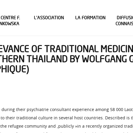
 CENTRE F.
L’ASSOCIATION
LA FORMATION
DIFFUSI
INKOWSKA
CONNAI
EVANCE OF TRADITIONAL MEDICI
ERN THAILAND BY WOLFGANG G. J
PHIQUE)
9 during their psychiatrie consultant experience among 58 000 Laotia
their traditional culture in several host countries. Described is 
 the refugee community and ,publicly »in a recently organized trad