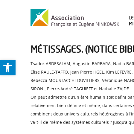
LE
M
MÉTISSAGES. (NOTICE BI
Ouvrir la barre d’outils
Tsadok ABDESALAM, Augustin BARBARA, Nadia BARB
Elise RAULE-TAFFO, Jean Pierre HGEL, Kim LEFEVR
Rebecca MOUSTACCHI-DUVILLIERS, Véronique NAH
SIRONI, Pierre-André TAGUIEFF et Nathalie ZAJDE.
On peut admettre qu’un être humain soit défini par 
relativement bien définie et même, dans certaines 
combinent deux univers culturels hétérogènes à l’in
va-t-il de même des systèmes culturels ? Jusqu’à que