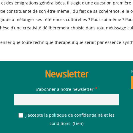
t des émigrations généralisées, il s’agit d’une question première 
artie constituante de son être-même ; du fait de sa cohérence, elle 
logique à mélanger ses références culturelles ? Pour soi-même ? P
hèse d’une créativité délibérément choisie dans tout métissage cul
enser que toute technique thérapeutique serait par essence-synth
Newsletter
*
S'abonner à notre newsletter
J'accepte la politique de confidentialité et les
conditions. (
Lien
)