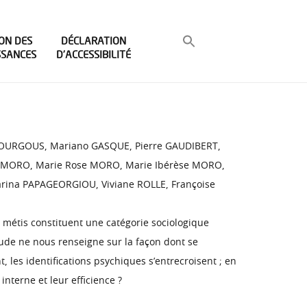
ON DES
DÉCLARATION
SSANCES
D’ACCESSIBILITÉ
 FOURGOUS, Mariano GASQUE, Pierre GAUDIBERT,
rie MORO, Marie Rose MORO, Marie Ibérèse MORO,
na PAPAGEORGIOU, Viviane ROLLE, Françoise
s métis constituent une catégorie sociologique
tude ne nous renseigne sur la façon dont se
 les identifications psychiques s’entrecroisent ; en
nterne et leur efficience ?