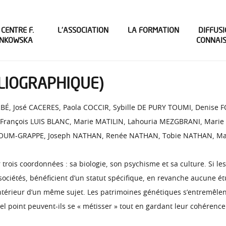
 CENTRE F.
L’ASSOCIATION
LA FORMATION
DIFFUSI
INKOWSKA
CONNAI
BLIOGRAPHIQUE)
É, José CACERES, Paola COCCIR, Sybille DE PURY TOUMI, Denise
E, François LUIS BLANC, Marie MATILIN, Lahouria MEZGBRANI, Ma
OUM-GRAPPE, Joseph NATHAN, Renée NATHAN, Tobie NATHAN, Mari
trois coordonnées : sa biologie, son psychisme et sa culture. Si le
sociétés, bénéficient d’un statut spécifique, en revanche aucune é
térieur d’un même sujet. Les patrimoines génétiques s’entremêlent,
l point peuvent-ils se « métisser » tout en gardant leur cohérence i