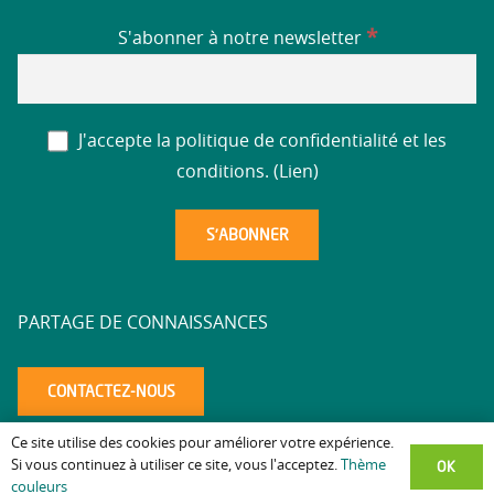
*
S'abonner à notre newsletter
J'accepte la politique de confidentialité et les
conditions. (
Lien
)
PARTAGE DE CONNAISSANCES
CONTACTEZ-NOUS
Ce site utilise des cookies pour améliorer votre expérience.
Mentions légales
Politique de confidentialité
Accessibilité
–
–
–
OK
Si vous continuez à utiliser ce site, vous l'acceptez.
Thème
couleurs
altaea.com