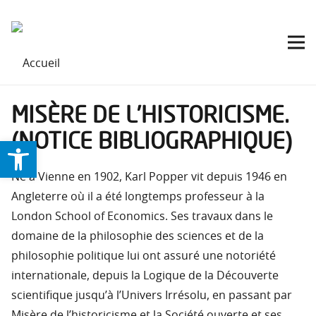
MISÈRE DE L’HISTORICISME.
(NOTICE BIBLIOGRAPHIQUE)
Ouvrir la barre d’outils
Né à Vienne en 1902, Karl Popper vit depuis 1946 en
Angleterre où il a été longtemps professeur à la
London School of Economics. Ses travaux dans le
domaine de la philosophie des sciences et de la
philosophie politique lui ont assuré une notoriété
internationale, depuis la Logique de la Découverte
scientifique jusqu’à l’Univers Irrésolu, en passant par
Misère de l’historicisme et la Société ouverte et ses