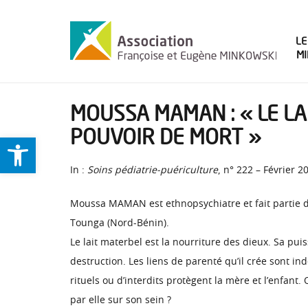
LE
M
MOUSSA MAMAN : « LE LA
POUVOIR DE MORT »
Ouvrir la barre d’outils
In :
Soins pédiatrie-puériculture
, n° 222 – Février 2
Moussa MAMAN est ethnopsychiatre et fait partie de 
Tounga (Nord-Bénin).
Le lait materbel est la nourriture des dieux. Sa pu
destruction. Les liens de parenté qu’il crée sont in
rituels ou d’interdits protègent la mère et l’enfant
par elle sur son sein ?