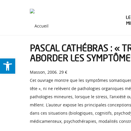
LE
M
PASCAL CATHÉBRAS : « 
ABORDER LES SYMPTÔMES
Ouvrir la barre d’outils
Masson, 2006. 29 €
Cet ouvrage montre que les symptômes somatiques in
tête », ni ne relèvent de pathologies organiques m
pathologies mineures, lorsque le stress, l’anxiété 
mêlent. L’auteur expose les principales conception
dans ces situations (biologiques, cognitifs, psych
médicamenteux, psychothérapies, modalités construc