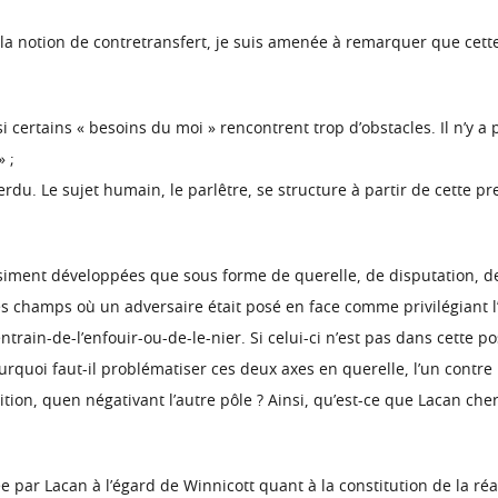
 la notion de contretransfert, je suis amenée à remarquer que cet
certains « besoins du moi » rencontrent trop d’obstacles. Il n’y a 
 ;
du. Le sujet humain, le parlêtre, se structure à partir de cette pr
iment développées que sous forme de querelle, de disputation, de
s champs où un adversaire était posé en face comme privilégiant l’
rain-de-l’enfouir-ou-de-le-nier. Si celui-ci n’est pas dans cette pos
rquoi faut-il problématiser ces deux axes en querelle, l’un contre l
tion, quen négativant l’autre pôle ? Ainsi, qu’est-ce que Lacan che
ar Lacan à l’égard de Winnicott quant à la constitution de la réal