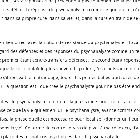
tient. Ses « réponses » ne proviennent pas seulement de la lecture
lors définir la réponse du psychanalyste comme ce qui, en lui, n’a
t dans sa propre cure, dans sa vie, et, dans la cure en train de se 
n lien direct avec la notion de résistance du psychanalyste – Laca
 regard des défenses et des réponses du psychanalyste comme un ter
e premier étant contre-transfert/ défenses, le second étant réponses
quelle se complaît le plus souvent le patient, à sa jouissance morti
 s’il recevait le matraquage, toutes les petites balles porteuses de
. La question est : que crée le psychanalyste pour ne pas être e
: le psychanalyste a à traiter la jouissance, pour cela il a à se la
nse ce que la vie qui est en lui, le psychanalyste, avance comme c
ois, la phase duelle est nécessaire pour localiser (donner un lieu) 
 sens large). Ce terme de contre servira de pivot à ma réflexion, d’
re la place des formations psychiques dans le psychanalyste.