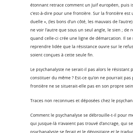
étonnant retrace comment un Juif européen, puis isr
c’est-à-dire pour une frontière. Sur la frontière es
duelle », (les bons d’un côté, les mauvais de l’autr
ne voir l’autre que sous un seul angle, le sien ; de 
quand celle-ci crée une ligne de démarcation. Il se 
reprendre lidée que la résistance ouvre sur le refus
soient conçues à cette seule fin.
Le psychanalyste ne serait-il pas alors le résistant
constituer du même ? Est-ce qu’on ne pourrait pas 
frontière ne se situerait-elle pas en son propre sein
Traces non reconnues et déposées chez le psychanal
Comment le psychanalyse se débrouille-t-il pour mett
qui jusque-là n’avaient pas trouvé d’ancrage, qui s
psychanalyste se ferait et le dépositaire et le trad