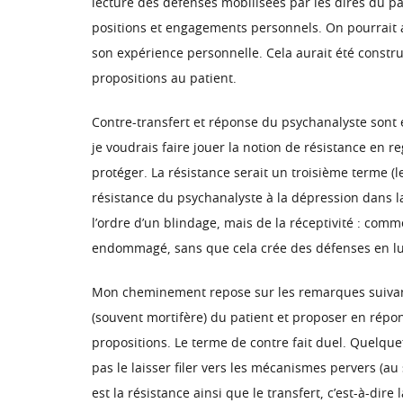
lecture des défenses mobilisées par les dires du pa
positions et engagements personnels. On pourrait a
son expérience personnelle. Cela aurait été construi
propositions au patient.
Contre-transfert et réponse du psychanalyste sont e
je voudrais faire jouer la notion de résistance en
protéger. La résistance serait un troisième terme (l
résistance du psychanalyste à la dépression dans la
l’ordre d’un blindage, mais de la réceptivité : comme
endommagé, sans que cela crée des défenses en lui
Mon cheminement repose sur les remarques suivantes 
(souvent mortifère) du patient et proposer en répo
propositions. Le terme de contre fait duel. Quelquef
pas le laisser filer vers les mécanismes pervers (au
est la résistance ainsi que le transfert, c’est-à-di