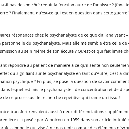
-t-il pas de son côté réduit la fonction autre de l’analyste ? (foncti
rre ? Finalement, qu’est-ce qui est en question dans cette guerre ?
ires résonances chez le psychanalyste de ce que dit l’analysant – 
n personnelle du psychanalyste. Mais elle me semble être celle de c
ransmission au sein même de son écoute ? Qu’est-ce qui fait limite ch
dant répondre au patient de manière à ce qu’il sente non seulement 
effet du signifiant sur le psychanalyste en tant qu’Autre, c’est-à-
formation psychique ? En plus, se pose la question de savoir commen
 lequel est mis le psychanalyste : de concentration et de dispers
 de ce processus de recherche répétitive qui trame un tissu ?
ontre-transfert renvoient aussi à deux différenciations supplément
emière est posée par Winnicott en 1959 dans son article intitulé « 
professionnelle qui vise à ne pas tenir compte des éléments névrotiq