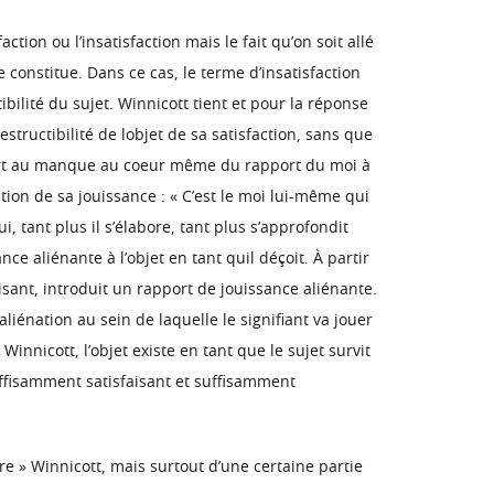
tion ou l’insatisfaction mais le fait qu’on soit allé
e constitue. Dans ce cas, le terme d’insatisfaction
bilité du sujet. Winnicott tient et pour la réponse
structibilité de lobjet de sa satisfaction, sans que
pport au manque au coeur même du rapport du moi à
ation de sa jouissance : « C’est le moi lui-même qui
i, tant plus il s’élabore, tant plus s’approfondit
ce aliénante à l’objet en tant quil déçoit. À partir
faisant, introduit un rapport de jouissance aliénante.
iénation au sein de laquelle le signifiant va jouer
Winnicott, l’objet existe en tant que le sujet survit
uffisamment satisfaisant et suffisamment
re » Winnicott, mais surtout d’une certaine partie