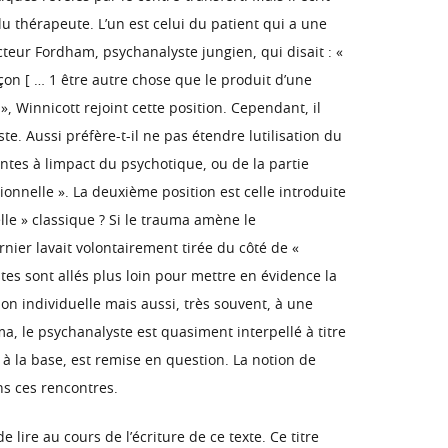
u thérapeute. L’un est celui du patient qui a une
octeur Fordham, psychanalyste jungien, qui disait : «
çon [ … 1 être autre chose que le produit d’une
, Winnicott rejoint cette position. Cependant, il
te. Aussi préfère-t-il ne pas étendre lutilisation du
entes à limpact du psychotique, ou de la partie
ionnelle ». La deuxième position est celle introduite
lle » classique ? Si le trauma amène le
rnier lavait volontairement tirée du côté de «
tes sont allés plus loin pour mettre en évidence la
ion individuelle mais aussi, très souvent, à une
ma, le psychanalyste est quasiment interpellé à titre
, à la base, est remise en question. La notion de
ns ces rencontres.
lire au cours de l’écriture de ce texte. Ce titre