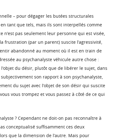
onnelle – pour dégager les butées structurales
s en tant que tels, mais ils sont interpellés comme
ce n’est pas seulement leur personne qui est visée,
a frustration (par un parent) suscite l’agressivité,
e sentir abandonné au moment où il est en train de
 adressée au psychanalyste véhicule autre chose :
s l’objet du désir, plutôt que de libérer le sujet, dans
r subjectivement son rapport à son psychanalyste,
ement du sujet avec l’objet de son désir qui suscite
e, vous vous trompez et vous passez à côté de ce qui
analyste ? Cependant ne doit-on pas reconnaître à
oir pas conceptualisé suffisamment ces deux
alors que la dimension de l’autre. Mais pour