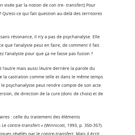
on visée par la notion de con tre- transfert) Pour
 Qu’est-ce qui fait question au-delà des territoires
sans résonance, il n’y a pas de psychanalyse. Elle
e que l’analyste peut en faire, de comment il fait.
ez l’analyste pour que ça ne fasse pas fusion ?
l’autre mais aussi lAutre derrière la parole du
dire la castration comme telle et dans le même temps
t le psychanalyste peut rendre compte de son acte.
ion, de direction de la cure (donc de choix) et de
aires : celle du traitement des éléments
Le contre-transfert » (Winnicott, 1993, p. 350-357).
ues révélés par le contre-transfert. Mais il écrit