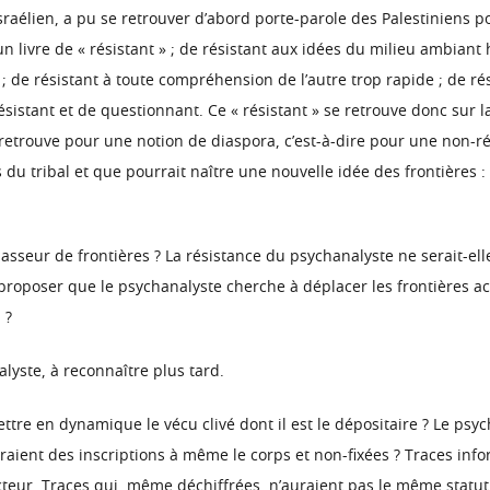
aélien, a pu se retrouver d’abord porte-parole des Palestiniens pou
t un livre de « résistant » ; de résistant aux idées du milieu ambian
e) ; de résistant à toute compréhension de l’autre trop rapide ; de
résistant et de questionnant. Ce « résistant » se retrouve donc sur la
retrouve pour une notion de diaspora, c’est-à-dire pour une non-rédu
 du tribal et que pourrait naître une nouvelle idée des frontières :
 passeur de frontières ? La résistance du psychanalyste ne serait-ell
proposer que le psychanalyste cherche à déplacer les frontières ac
 ?
yste, à reconnaître plus tard.
re en dynamique le vécu clivé dont il est le dépositaire ? Le psych
eraient des inscriptions à même le corps et non-fixées ? Traces inf
ucteur. Traces qui, même déchiffrées, n’auraient pas le même statut