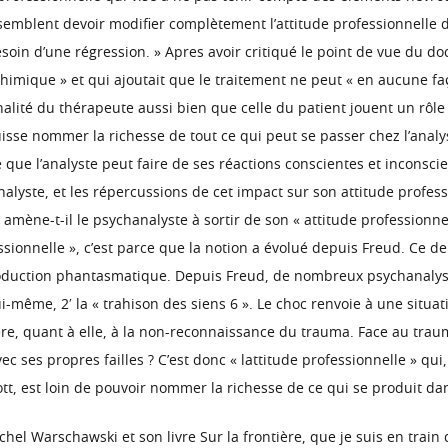
semblent devoir modifier complètement l’attitude professionnelle d
 besoin d’une régression. » Apres avoir critiqué le point de vue du d
 chimique » et qui ajoutait que le traitement ne peut « en aucune fa
lité du thérapeute aussi bien que celle du patient jouent un rôle »
uisse nommer la richesse de tout ce qui peut se passer chez l’analys
 que l’analyste peut faire de ses réactions conscientes et inconsci
nalyste, et les répercussions de cet impact sur son attitude profess
amène-t-il le psychanalyste à sortir de son « attitude professionne
ssionnelle », c’est parce que la notion a évolué depuis Freud. Ce de
a production phantasmatique. Depuis Freud, de nombreux psychanalys
ui-même, 2′ la « trahison des siens 6 ». Le choc renvoie à une situat
éfère, quant à elle, à la non-reconnaissance du trauma. Face au trau
c ses propres failles ? C’est donc « lattitude professionnelle » qui
tt, est loin de pouvoir nommer la richesse de ce qui se produit da
 Warschawski et son livre Sur la frontière, que je suis en train de 