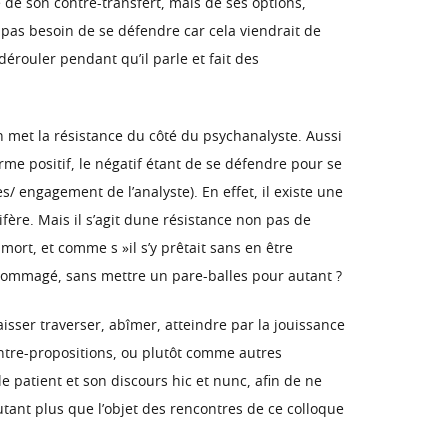
 de son contre-transfert, mais de ses options,
 pas besoin de se défendre car cela viendrait de
dérouler pendant qu’il parle et fait des
n met la résistance du côté du psychanalyste. Aussi
me positif, le négatif étant de se défendre pour se
/ engagement de l’analyste). En effet, il existe une
fère. Mais il s’agit dune résistance non pas de
 mort, et comme s »il s’y prêtait sans en être
ndommagé, sans mettre un pare-balles pour autant ?
isser traverser, abîmer, atteindre par la jouissance
ontre-propositions, ou plutôt comme autres
le patient et son discours hic et nunc, afin de ne
autant plus que l’objet des rencontres de ce colloque