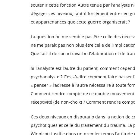
soutenir cette fonction Autre tenue par l’analyste n’a
dégager ces niveaux, faut-il forcément entrer en gue
et appartenances que cette guerre organiserait ?
La question ne me semble pas être celle des nécessa
ne me paraît pas non plus être celle de l’implicatio
Que fait-il de son « travail » d’élaboration et de t
Si l’analyste est l’autre du patient, comment cepen
psychanalyste ? C’est-à-dire comment faire passer l’
« penser » l’adresse à l’autre nécessaire à toute 
Comment rendre compte de ce double mouvement dans
réceptivité (de non-choix) ? Comment rendre compte
Ces deux niveaux en disputatio dans la notion de c
psychotiques et celle du traitement du trauma. La pr
Winnicott justifie dans un premier temps l’attitude 