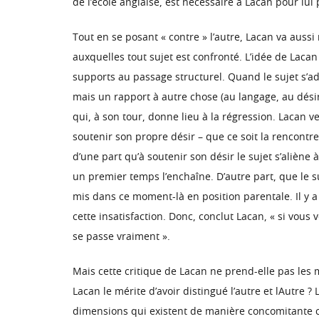
de l’école anglaise, est nécessaire à Lacan pour lui 
Tout en se posant « contre » l’autre, Lacan va aussi
auxquelles tout sujet est confronté. L’idée de Lacan
supports au passage structurel. Quand le sujet s’ad
mais un rapport à autre chose (au langage, au désir, 
qui, à son tour, donne lieu à la régression. Lacan 
soutenir son propre désir – que ce soit la rencontre
d’une part qu’à soutenir son désir le sujet s’aliène à 
un premier temps l’enchaîne. D’autre part, que le 
mis dans ce moment-là en position parentale. Il y a 
cette insatisfaction. Donc, conclut Lacan, « si vous
se passe vraiment ».
Mais cette critique de Lacan ne prend-elle pas les 
Lacan le mérite d’avoir distingué l’autre et lAutre ?
dimensions qui existent de manière concomitante che