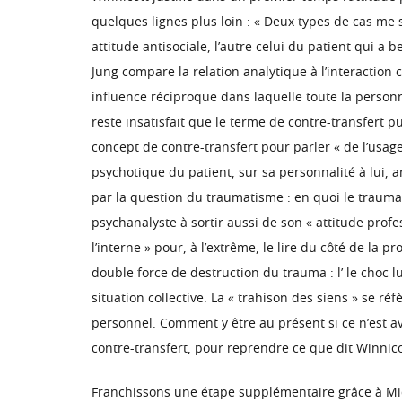
quelques lignes plus loin : « Deux types de cas me 
attitude antisociale, l’autre celui du patient qui a
Jung compare la relation analytique à l’interaction
influence réciproque dans laquelle toute la personna
reste insatisfait que le terme de contre-transfert p
concept de contre-transfert pour parler « de l’usage
psychotique du patient, sur sa personnalité à lui, a
par la question du traumatisme : en quoi le trauma 
psychanalyste à sortir aussi de son « attitude profe
l’interne » pour, à l’extrême, le lire du côté de l
double force de destruction du trauma : l’ le choc l
situation collective. La « trahison des siens » se r
personnel. Comment y être au présent si ce n’est ave
contre-transfert, pour reprendre ce que dit Winnico
Franchissons une étape supplémentaire grâce à Michel