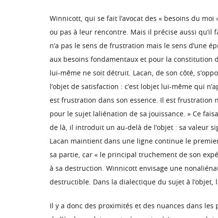
Winnicott, qui se fait l’avocat des « besoins du moi »
ou pas à leur rencontre. Mais il précise aussi qu’il 
n’a pas le sens de frustration mais le sens d’une ép
aux besoins fondamentaux et pour la constitution de 
lui-même ne soit détruit. Lacan, de son côté, s’op
l’objet de satisfaction : c’est lobjet lui-même qui n
est frustration dans son essence. Il est frustration 
pour le sujet laliénation de sa jouissance. » Ce fais
de là, il introduit un au-delà de l’objet : sa valeur
Lacan maintient dans une ligne continue le premier 
sa partie, car « le principal truchement de son expér
à sa destruction. Winnicott envisage une nonaliénat
destructible. Dans la dialectique du sujet à l’objet, l
Il y a donc des proximités et des nuances dans les p