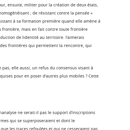
r, ensuite, militer pour la création de deux états,
t homogénéisant ; de résistant contre la pensée «
 résistant à sa formation première quand elle amène à
 frontière, mais en fait contre toute frontière
ction de lidentité au territoire. l’aimerais
 des frontières qui permettent la rencontre, qui
e pas, elle aussi, un refus du consensus visant à
quises pour en poser d’autres plus mobiles ? Cette
analyse ne serait-il pas le support d’inscriptions
ormes qui se superposeraient et dont le
 que les traces refoulées et qui ne cesseraient pas