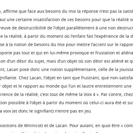
, affirme que face aux besoins du moi la réponse n’est pas la satisfac
faut une certaine insatisfaction de ces besoins pour que la réalité s
reuve de destructibilité de l’objet parallèlement à une non destructi
la réalité, à partir du moment où l’enfant fait l’expérience de la de
pose à la notion de besoins du moi pour mettre l’accent sur le ra
’apporte pas tout et qui en lui-même provoque et frustation et alién
non d’un désir du sujet, mais d’un objet où son désir est aliéné et qu
ant, Lacan pose donc une notion supplémentaire, celle de la jouissan
 signifiante. Chez Lacan, l’objet en tant que frustrant, que non-satis
objet et le rapport au monde qui l’un et lautre entretiennent une al
ience de la réalité, c’est tout de même la Voix 4 ». Par contre, chez 
ion possible à l’objet à partir du moment où celui-ci aura été et s
a voix (et donc le signifiant) n’entre pas en jeu.
ositions de Winnicott et de Lacan. Pour autant, en quoi être « cont