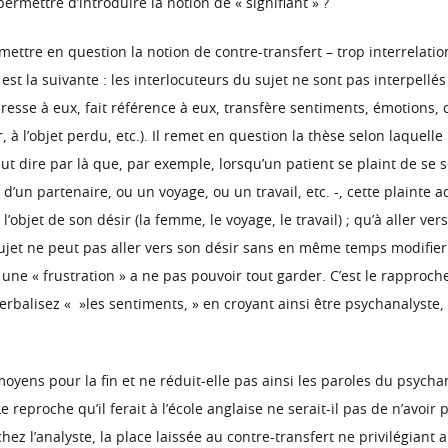
permettre d’introduire la notion de « signifiant » ?
 mettre en question la notion de contre-transfert – trop interrelati
 est la suivante : les interlocuteurs du sujet ne sont pas interpellé
resse à eux, fait référence à eux, transfère sentiments, émotions, 
à l’objet perdu, etc.). Il remet en question la thèse selon laquelle l
veut dire par là que, par exemple, lorsqu’un patient se plaint de s
 d’un partenaire, ou un voyage, ou un travail, etc. -, cette plainte
l’objet de son désir (la femme, le voyage, le travail) ; qu’à aller ver
sujet ne peut pas aller vers son désir sans en même temps modifie
une « frustration » a ne pas pouvoir tout garder. C’est le rapproch
 verbalisez « »les sentiments, » en croyant ainsi être psychanalyst
moyens pour la fin et ne réduit-elle pas ainsi les paroles du psych
 Le reproche qu’il ferait à l’école anglaise ne serait-il pas de n’av
z l’analyste, la place laissée au contre-transfert ne privilégiant 