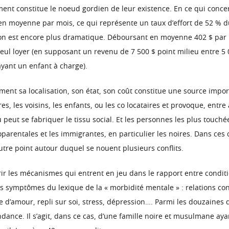
ment constitue le noeud gordien de leur existence. En ce qui concer
 $ en moyenne par mois, ce qui représente un taux d’effort de 52 % 
ion est encore plus dramatique. Déboursant en moyenne 402 $ par m
 seul loyer (en supposant un revenu de 7 500 $ point milieu entre 5
ayant un enfant à charge).
ent sa localisation, son état, son coût constitue une source importan
es, les voisins, les enfants, ou les co locataires et provoque, ent
 peut se fabriquer le tissu social. Et les personnes les plus touc
oparentales et les immigrantes, en particulier les noires. Dans ces
autre point autour duquel se nouent plusieurs conflits.
ir les mécanismes qui entrent en jeu dans le rapport entre conditi
symptômes du lexique de la « morbidité mentale » : relations conflic
 d’amour, repli sur soi, stress, dépression…. Parmi les douzaines 
ndance. Il s’agit, dans ce cas, d’une famille noire et musulmane ay