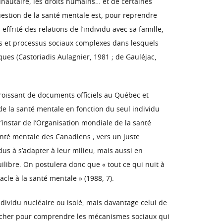
unautaire, les droits humains… et de certaines
uestion de la santé mentale est, pour reprendre
effrité des relations de l’individu avec sa famille,
es et processus sociaux complexes dans lesquels
ques (Castoriadis Aulagnier, 1981 ; de Gauléjac,
oissant de documents officiels au Québec et
de la santé mentale en fonction du seul individu
’instar de l’Organisation mondiale de la santé
santé mentale des Canadiens ; vers un juste
dus à s’adapter à leur milieu, mais aussi en
ilibre. On postulera donc que « tout ce qui nuit à
acle à la santé mentale » (1988, 7).
ndividu nucléaire ou isolé, mais davantage celui de
chercher pour comprendre les mécanismes sociaux qui