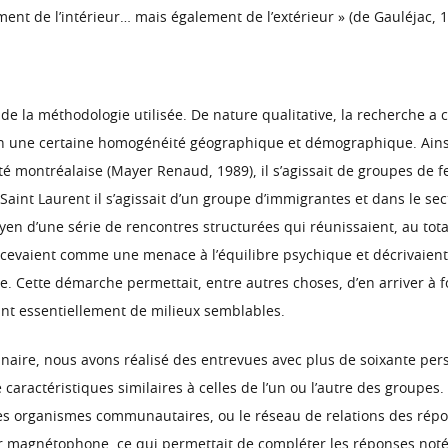
ment de l’intérieur… mais également de l’extérieur » (de Gauléjac, 1
de la méthodologie utilisée. De nature qualitative, la recherche a
n une certaine homogénéité géographique et démographique. Ainsi,
té montréalaise (Mayer Renaud, 1989), il s’agissait de groupes de 
Saint Laurent il s’agissait d’un groupe d’immigrantes et dans le se
yen d’une série de rencontres structurées qui réunissaient, au to
ercevaient comme une menace à l’équilibre psychique et décrivaient 
re. Cette démarche permettait, entre autres choses, d’en arriver à
ant essentiellement de milieux semblables.
naire, nous avons réalisé des entrevues avec plus de soixante pe
caractéristiques similaires à celles de l’un ou l’autre des groupes.
des organismes communautaires, ou le réseau de relations des rép
ur magnétophone, ce qui permettait de compléter les réponses noté