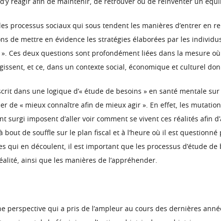
d’y réagir afin de maintenir, de retrouver ou de réinventer un équil
s processus sociaux qui sous tendent les manières d’entrer en rela
s de mettre en évidence les stratégies élaborées par les individus
le ». Ces deux questions sont profondément liées dans la mesure où 
issent, et ce, dans un contexte social, économique et culturel don
inscrit dans une logique d’« étude de besoins » en santé mentale sur
er de « mieux connaître afin de mieux agir ». En effet, les mutati
 surgi imposent d’aller voir comment se vivent ces réalités afin d
st à bout de souffle sur le plan fiscal et à l’heure où il est question
qui en découlent, il est important que les processus d’étude de be
éalité, ainsi que les manières de l’appréhender.
 une perspective qui a pris de l’ampleur au cours des dernières an