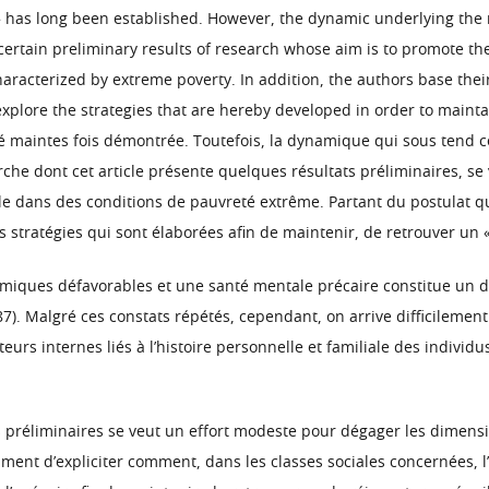
» has long been established. However, the dynamic underlying the 
s certain preliminary results of research whose aim is to promote 
characterized by extreme poverty. In addition, the authors base t
explore the strategies that are hereby developed in order to mainta
té maintes fois démontrée. Toutefois, la dynamique qui sous tend c
he dont cet article présente quelques résultats préliminaires, se 
e dans des conditions de pauvreté extrême. Partant du postulat q
 stratégies qui sont élaborées afin de maintenir, de retrouver un «
nomiques défavorables et une santé mentale précaire constitue un 
87). Malgré ces constats répétés, cependant, on arrive difficilemen
teurs internes liés à l’histoire personnelle et familiale des indivi
s préliminaires se veut un effort modeste pour dégager les dimensio
ment d’expliciter comment, dans les classes sociales concernées, l