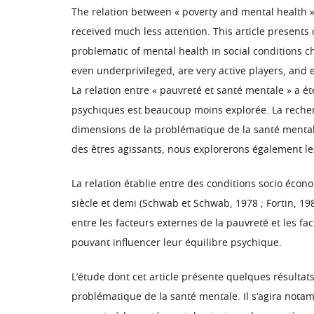
The relation between « poverty and mental health 
received much less attention. This article present
problematic of mental health in social conditions 
even underprivileged, are very active players, and 
La relation entre « pauvreté et santé mentale » a é
psychiques est beaucoup moins explorée. La recherc
dimensions de la problématique de la santé mental
des êtres agissants, nous explorerons également les
La relation établie entre des conditions socio éco
siècle et demi (Schwab et Schwab, 1978 ; Fortin, 19
entre les facteurs externes de la pauvreté et les fac
pouvant influencer leur équilibre psychique.
L’étude dont cet article présente quelques résultat
problématique de la santé mentale. Il s’agira notam