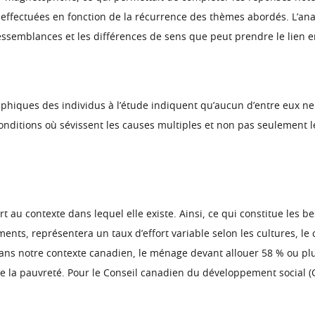
é effectuées en fonction de la récurrence des thèmes abordés. L’ana
ressemblances et les différences de sens que peut prendre le lien 
hiques des individus à l’étude indiquent qu’aucun d’entre eux ne 
onditions où sévissent les causes multiples et non pas seulement les
u contexte dans lequel elle existe. Ainsi, ce qui constitue les beso
ements, représentera un taux d’effort variable selon les cultures, le
. Dans notre contexte canadien, le ménage devant allouer 58 % ou pl
 de la pauvreté. Pour le Conseil canadien du développement social (C