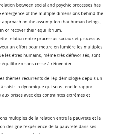
relation between social and psychic processes has
the emergence of the multiple dimensions behind the
heir approach on the assumption that human beings,
in or recover their equilibrium.
ette relation entre processus sociaux et processus
veut un effort pour mettre en lumière les multiples
ue les êtres humains, même très défavorisés, sont
 équilibre » sans cesse à réinventer.
des thèmes récurrents de l’épidémiologie depuis un
t à saisir la dynamique qui sous tend le rapport
dus aux prises avec des contraintes extrêmes et
ns multiples de la relation entre la pauvreté et la
’on désigne l’expérience de la pauvreté dans ses