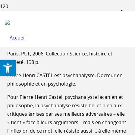
PIERRE-HENRI CASTEL : « À
QUOI RÉSISTE LA
PSYCHANALYSE ? »
Paris, PUF, 2006. Collection Science, histoire et
Ouvrir la barre d’outils
société. 198 p.
Pierre-Henri CASTEL est psychanalyste, Docteur en
philosophie et en psychologie.
Pour Pierre Henri Castel, psychanalyste lacanien et
philosophe, la psychanalyse résiste bel et bien aux
critiques émises par ses meilleurs adversaires – elle
« tient » face à leurs arguments – mais en changeant
l’inflexion de ce mot, elle résiste aussi … à elle-même