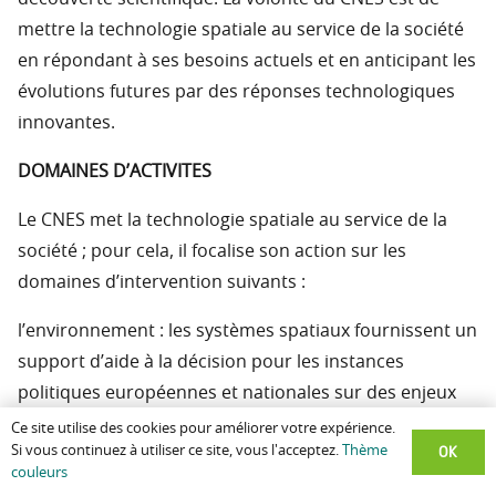
mettre la technologie spatiale au service de la société
en répondant à ses besoins actuels et en anticipant les
évolutions futures par des réponses technologiques
innovantes.
DOMAINES D’ACTIVITES
Le CNES met la technologie spatiale au service de la
société ; pour cela, il focalise son action sur les
domaines d’intervention suivants :
l’environnement : les systèmes spatiaux fournissent un
support d’aide à la décision pour les instances
politiques européennes et nationales sur des enjeux
tels que les ressources en eau, les changements
Ce site utilise des cookies pour améliorer votre expérience.
OK
Si vous continuez à utiliser ce site, vous l'acceptez.
Thème
climatiques, la gestion des déchets, le traitement des
couleurs
pollutions, la prévision et la gestion des crises et des