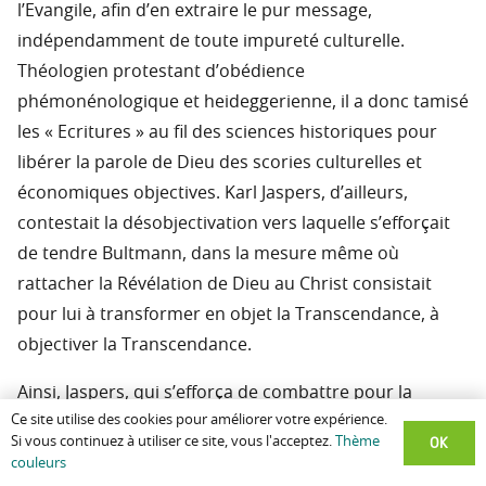
l’Evangile, afin d’en extraire le pur message,
indépendamment de toute impureté culturelle.
Théologien protestant d’obédience
phémonénologique et heideggerienne, il a donc tamisé
les « Ecritures » au fil des sciences historiques pour
libérer la parole de Dieu des scories culturelles et
économiques objectives. Karl Jaspers, d’ailleurs,
contestait la désobjectivation vers laquelle s’efforçait
de tendre Bultmann, dans la mesure même où
rattacher la Révélation de Dieu au Christ consistait
pour lui à transformer en objet la Transcendance, à
objectiver la Transcendance.
Ainsi, Jaspers, qui s’efforça de combattre pour la
Ce site utilise des cookies pour améliorer votre expérience.
liberté et contre toutes les formes de totalitarisme
OK
Si vous continuez à utiliser ce site, vous l'acceptez.
Thème
modernes, était il conduit à mettre sur le même plan le
couleurs
catholicisme, la technique et le communisme. Pour lui,