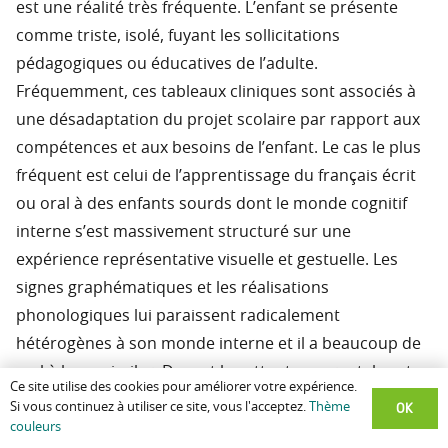
est une réalité très fréquente. L’enfant se présente
comme triste, isolé, fuyant les sollicitations
pédagogiques ou éducatives de l’adulte.
Fréquemment, ces tableaux cliniques sont associés à
une désadaptation du projet scolaire par rapport aux
compétences et aux besoins de l’enfant. Le cas le plus
fréquent est celui de l’apprentissage du français écrit
ou oral à des enfants sourds dont le monde cognitif
interne s’est massivement structuré sur une
expérience représentative visuelle et gestuelle. Les
signes graphématiques et les réalisations
phonologiques lui paraissent radicalement
hétérogènes à son monde interne et il a beaucoup de
mal à les assimiler. Devant les attentes parentales et
Ce site utilise des cookies pour améliorer votre expérience.
professionnelles fortes sur ce plan de ces acquisitions
OK
Si vous continuez à utiliser ce site, vous l'acceptez.
Thème
jugées impératives, certains enfants sourds n’ont plus
couleurs