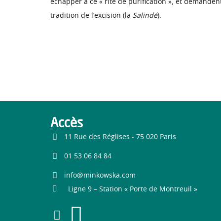
échapper à ce « rite de purification », et demandent
tradition de l’excision (la
Salindé
).
Accès
11 Rue des Réglises - 75 020 Paris
01 53 06 84 84
info@minkowska.com
Ligne 9 – Station « Porte de Montreuil »