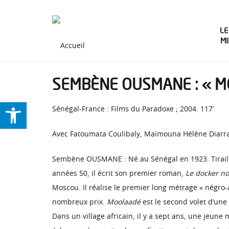
LE
M
SEMBÈNE OUSMANE : « 
Ouvrir la barre d’outils
Sénégal-France : Films du Paradoxe ; 2004. 117′
Avec Fatoumata Coulibaly, Maïmouna Hélène Diarra,
Sembène OUSMANE : Né au Sénégal en 1923. Tiraille
années 50, il écrit son premier roman,
Le docker no
Moscou. Il réalise le premier long métrage « négro-
nombreux prix.
Moolaadé
est le second volet d’une 
Dans un village africain, il y a sept ans, une jeune 