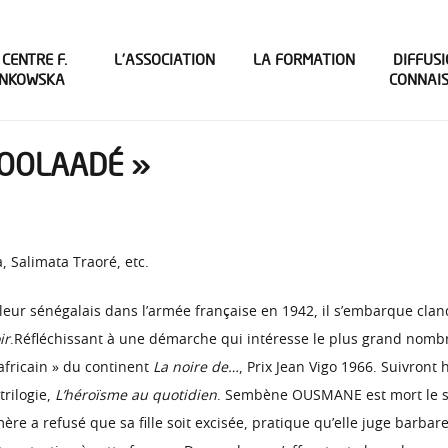
 CENTRE F.
L’ASSOCIATION
LA FORMATION
DIFFUSI
INKOWSKA
CONNAI
MOOLAADÉ »
 Salimata Traoré, etc.
ur sénégalais dans l’armée française en 1942, il s’embarque clan
ir
.Réfléchissant à une démarche qui intéresse le plus grand nombre
africain » du continent
La noire de…
, Prix Jean Vigo 1966. Suivron
trilogie,
L’héroïsme au quotidien
. Sembène OUSMANE est mort le s
mère a refusé que sa fille soit excisée, pratique qu’elle juge barbare