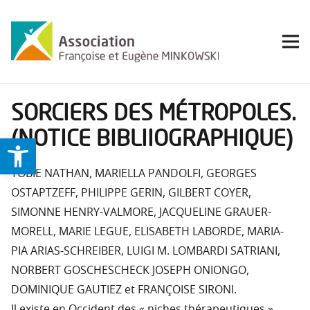
SORCIERS DES MÉTROPOLES.
(NOTICE BIBLIIOGRAPHIQUE)
Ouvrir la barre d’outils
TOBIE NATHAN, MARIELLA PANDOLFI, GEORGES
OSTAPTZEFF, PHILIPPE GERIN, GILBERT COYER,
SIMONNE HENRY-VALMORE, JACQUELINE GRAUER-
MORELL, MARIE LEGUE, ELISABETH LABORDE, MARIA-
PIA ARIAS-SCHREIBER, LUIGI M. LOMBARDI SATRIANI,
NORBERT GOSCHESCHECK JOSEPH ONIONGO,
DOMINIQUE GAUTIEZ et FRANÇOISE SIRONI.
Il existe en Occident des « niches thérapeutiques »