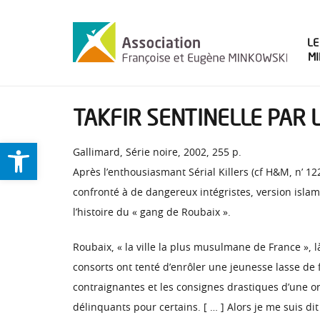
LE
M
TAKFIR SENTINELLE PAR 
Ouvrir la barre d’outils
Gallimard, Série noire, 2002, 255 p.
Après l’enthousiasmant Sérial Killers (cf H&M, n’ 12
confronté à de dangereux intégristes, version islamist
l’histoire du « gang de Roubaix ».
Roubaix, « la ville la plus musulmane de France », là
consorts ont tenté d’enrôler une jeunesse lasse de 
contraignantes et les consignes drastiques d’une org
délinquants pour certains. [ … ] Alors je me suis d