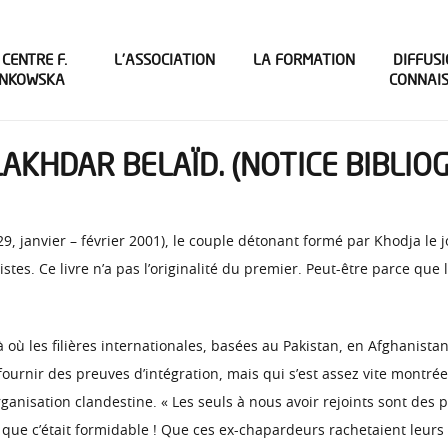
 CENTRE F.
L’ASSOCIATION
LA FORMATION
DIFFUSI
INKOWSKA
CONNAI
LAKHDAR BELAÏD. (NOTICE BIBLIO
29, janvier – février 2001), le couple détonant formé par Khodja le j
es. Ce livre n’a pas l’originalité du premier. Peut-être parce que la 
 où les filières internationales, basées au Pakistan, en Afghanistan
fournir des preuves d’intégration, mais qui s’est assez vite montré
anisation clandestine. « Les seuls à nous avoir rejoints sont des p
it que c’était formidable ! Que ces ex-chapardeurs rachetaient leu