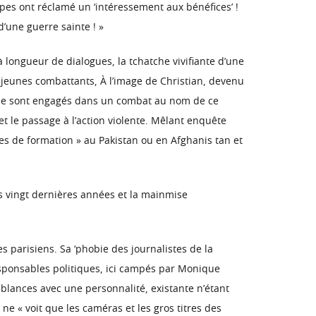
appes ont réclamé un ‘intéressement aux bénéfices’ !
d’une guerre sainte ! »
 à longueur de dialogues, la tchatche vivifiante d’une
e jeunes combattants, À l’image de Christian, devenu
s se sont engagés dans un combat au nom de ce
et le passage à l’action violente. Mêlant enquête
tages de formation » au Pakistan ou en Afghanis tan et
s vingt dernières années et la mainmise
s parisiens. Sa ‘phobie des journalistes de la
esponsables politiques, ici campés par Monique
mblances avec une personnalité, existante n’étant
i ne « voit que les caméras et les gros titres des