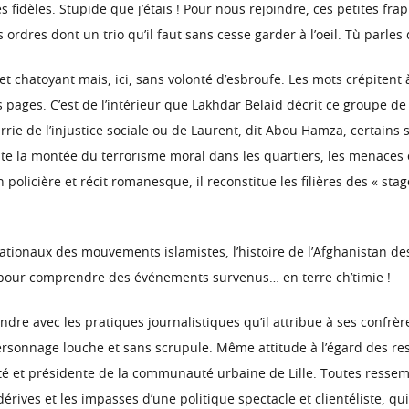
 fidèles. Stupide que j’étais ! Pour nous rejoindre, ces petites fr
rdres dont un trio qu’il faut sans cesse garder à l’oeil. Tù parles 
 et chatoyant mais, ici, sans volonté d’esbroufe. Les mots crépitent
 pages. C’est de l’intérieur que Lakhdar Belaid décrit ce groupe d
rie de l’injustice sociale ou de Laurent, dit Abou Hamza, certain
conte la montée du terrorisme moral dans les quartiers, les menaces 
ion policière et récit romanesque, il reconstitue les filières des « s
tionaux des mouvements islamistes, l’histoire de l’Afghanistan de
s pour comprendre des événements survenus… en terre ch’timie !
dre avec les pratiques journalistiques qu’il attribue à ses confrère
personnage louche et sans scrupule. Même attitude à l’égard des r
arité et présidente de la communauté urbaine de Lille. Toutes resse
 dérives et les impasses d’une politique spectacle et clientéliste, qu