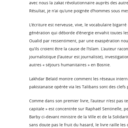
avec nous la zakat révolutionnaire auprès des autres
Résultat, je n’ai qu’une poignée d’hommes sous mes o
L’écriture est nerveuse, vive, le vocabulaire bigarré
génération qui déborde d’énergie envahit toutes les
Oualid par ressentiment, par une exaspération nour
qu’ils croient être la cause de l’Islam. L’auteur ra
journalistique (l’auteur est journaliste), investigat
autres « séjours humanitaires » en Bosnie.
Lakhdar Belaïd montre comment les réseaux interna
pakistanaise opérée via les Talibans sont des clef
Comme dans son premier livre, l’auteur n’est pas ten
capitale » est concentrée sur Raphaël Sentinelle, 
Barby ci-devant ministre de la Ville et de la Solid
sans doute pas le fruit du hasard, le livre raille les