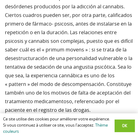
desórdenes producidos por la adicción al cannabis.
Ciertos cuadros pueden ser, por otra parte, calificados
primero de fármaco- psicosis, antes de instalarse en la
repetición o en la duración. Las relaciones entre
psicosis y cannabis son complejas, puesto que es difícil
saber cuál es el « primum movens » : si se trata de la
desestructuración de una personalidad vulnerable o la
tentativa de sedación de una angustia psicótica. Sea lo
que sea, la experiencia cannábica es uno de los
« pattern » del modo de descompensación. Constituye
también uno de los motivos de falta de aceptación del
tratamiento medicamentoso, referenciado por el
paciente en el registro de las drogas.
Ce site utilise des cookies pour améliorer votre expérience.
Observación No. 2. Con 19 años, se le adjudica
OK
Si vous continuez à utiliser ce site, vous l'acceptez.
Thème
couleurs
condena de 9 meses de prisión por tentativa de robo