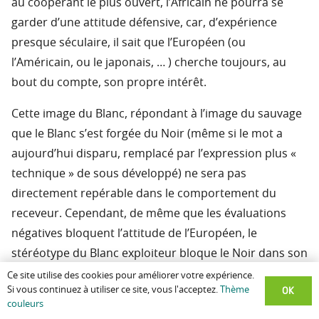
au coopérant le plus ouvert, l’Africain ne pourra se
garder d’une attitude défensive, car, d’expérience
presque séculaire, il sait que l’Européen (ou
l’Américain, ou le japonais, … ) cherche toujours, au
bout du compte, son propre intérêt.
Cette image du Blanc, répondant à l’image du sauvage
que le Blanc s’est forgée du Noir (même si le mot a
aujourd’hui disparu, remplacé par l’expression plus «
technique » de sous développé) ne sera pas
directement repérable dans le comportement du
receveur. Cependant, de même que les évaluations
négatives bloquent l’attitude de l’Européen, le
stéréotype du Blanc exploiteur bloque le Noir dans son
attitude vis à vis de ce que le Blanc représente et de ce
Ce site utilise des cookies pour améliorer votre expérience.
OK
Si vous continuez à utiliser ce site, vous l'acceptez.
Thème
qu’il transmet. Les manifestations de ce blocage sont
couleurs
très variées. Cette méfiance latente a été bien