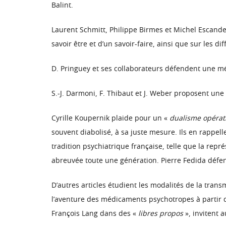
Balint.
Laurent Schmitt, Philippe Birmes et Michel Escande 
savoir être et d’un savoir-faire, ainsi que sur les 
D. Pringuey et ses collaborateurs défendent une mét
S.-J. Darmoni, F. Thibaut et J. Weber proposent une 
Cyrille Koupernik plaide pour un «
dualisme opérat
souvent diabolisé, à sa juste mesure. Ils en rappell
tradition psychiatrique française, telle que la repr
abreuvée toute une génération. Pierre Fedida défe
D’autres articles étudient les modalités de la tran
l’aventure des médicaments psychotropes à partir d
François Lang dans des «
libres propos
», invitent