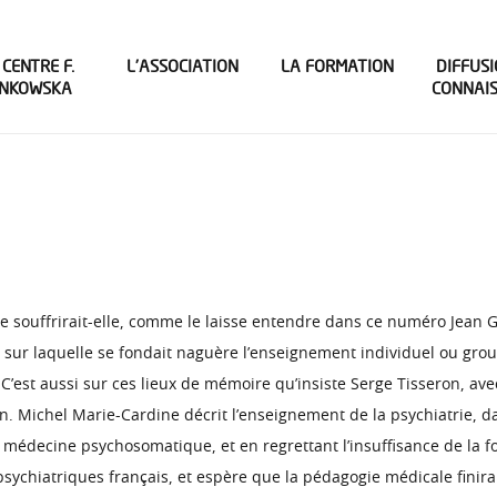
 CENTRE F.
L’ASSOCIATION
LA FORMATION
DIFFUSI
INKOWSKA
CONNAI
ie souffrirait-elle, comme le laisse entendre dans ce numéro Jean 
nt sur laquelle se fondait naguère l’enseignement individuel ou gro
C’est aussi sur ces lieux de mémoire qu’insiste Serge Tisseron, ave
ion. Michel Marie-Cardine décrit l’enseignement de la psychiatrie, 
, médecine psychosomatique, et en regrettant l’insuffisance de la
sychiatriques français, et espère que la pédagogie médicale finir