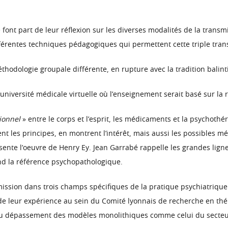
font part de leur réflexion sur les diverses modalités de la transmi
différentes techniques pédagogiques qui permettent cette triple tra
hodologie groupale différente, en rupture avec la tradition balint
université médicale virtuelle où l’enseignement serait basé sur la r
ionnel
» entre le corps et l’esprit, les médicaments et la psychothé
ent les principes, en montrent l’intérêt, mais aussi les possibles 
ésente l’oeuvre de Henry Ey. Jean Garrabé rappelle les grandes ligne
nd la référence psychopathologique.
smission dans trois champs spécifiques de la pratique psychiatrique
e leur expérience au sein du Comité lyonnais de recherche en thér
 au dépassement des modèles monolithiques comme celui du secteu