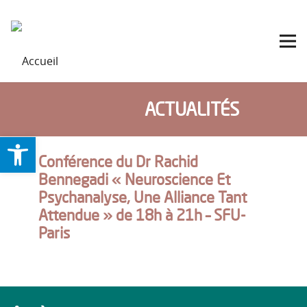
ACTUALITÉS
Ouvrir la barre d’outils
Conférence du Dr Rachid
Bennegadi « Neuroscience Et
Psychanalyse, Une Alliance Tant
Attendue » de 18h à 21h – SFU-
Paris