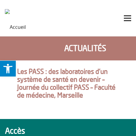
ACTUALITÉS
Ouvrir la barre d’outils
Les PASS : des laboratoires d’un
système de santé en devenir –
Journée du collectif PASS – Faculté
de médecine, Marseille
Accès