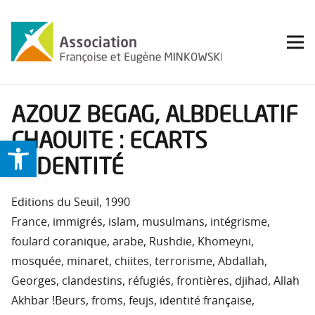
AZOUZ BEGAG, ALBDELLATIF
CHAOUITE : ECARTS
Ouvrir la barre d’outils
D’IDENTITÉ
Editions du Seuil, 1990
France, immigrés, islam, musulmans, intégrisme,
foulard coranique, arabe, Rushdie, Khomeyni,
mosquée, minaret, chiites, terrorisme, Abdallah,
Georges, clandestins, réfugiés, frontières, djihad, Allah
Akhbar !Beurs, froms, feujs, identité française,