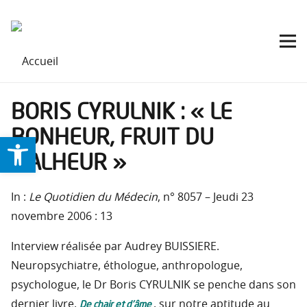
BORIS CYRULNIK : « LE
BONHEUR, FRUIT DU
Ouvrir la barre d’outils
MALHEUR »
In :
Le Quotidien du Médecin
, n° 8057 – Jeudi 23
novembre 2006 : 13
Interview réalisée par Audrey BUISSIERE.
Neuropsychiatre, éthologue, anthropologue,
psychologue, le Dr Boris CYRULNIK se penche dans son
De chair et d’âme
dernier livre,
, sur notre aptitude au