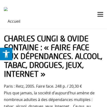
CHARLES CUNGI & OVIDE
FONTAINE : « FAIRE FACE
Ouvrir la barre d’outils
AUX DÉPENDANCES. ALCOOL,
TABAC, DROGUES, JEUX,
INTERNET »
Paris : Retz, 2005. Faire face. 248 p. / 20,30 €
Plus que jamais, la société d’aujourd’hui amène de
nombreux adultes à des dépendances multiples :
tabac, alcool, drogues, jeux, Internet… Ce qui, au