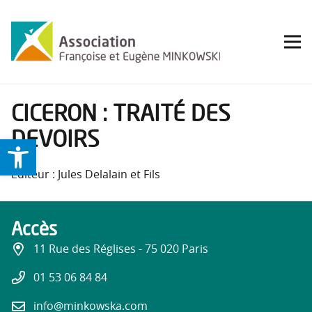
CICERON : TRAITÉ DES
DEVOIRS
Ouvrir la barre d’outils
Éditeur : Jules Delalain et Fils
Accès
11 Rue des Réglises - 75 020 Paris
01 53 06 84 84
info@minkowska.com