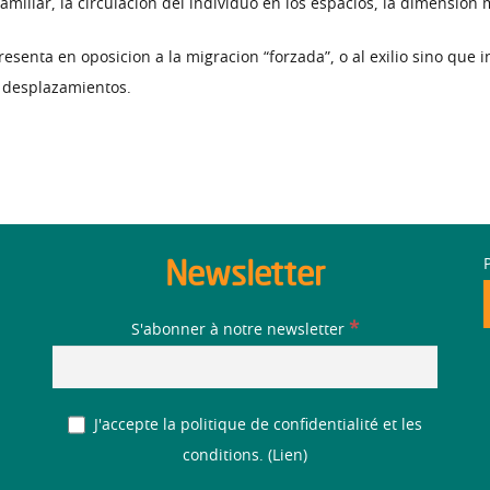
familiar, la circulacion del individuo en los espacios, la dimension m
esenta en oposicion a la migracion “forzada”, o al exilio sino que i
 desplazamientos.
Newsletter
*
S'abonner à notre newsletter
J'accepte la politique de confidentialité et les
conditions. (
Lien
)