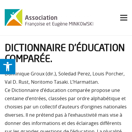
DICTIONNAIRE D’ÉDUCATION
COMPARÉE.
Ouvrir la barre d’outils
Dominique Groux (dir.), Soledad Perez, Louis Porcher,
Val D. Rust, Noritomo Tasaki. L’Harmattan.
Ce Dictionnaire d’éducation comparée propose une
centaine d’entrées, classées par ordre alphabétique et
choisies par un collectif d’auteurs d’origines nationales
diverses. Il ne prétend pas à l’exhaustivité mais vise à
donner des informations et des éclairages différents
sur les grandes questions de l’éducation. La pluralité