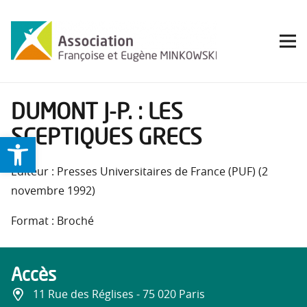
DUMONT J-P. : LES
SCEPTIQUES GRECS
Ouvrir la barre d’outils
Éditeur : Presses Universitaires de France (PUF) (2
novembre 1992)
Format : Broché
Accès
11 Rue des Réglises - 75 020 Paris