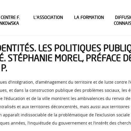
 CENTRE F.
L’ASSOCIATION
LA FORMATION
DIFFUSI
INKOWSKA
CONNAI
IDENTITÉS. LES POLITIQUES PUBL
TÉ. STÉPHANIE MOREL, PRÉFACE D
P.
ues d’intégration, d’aménagement du territoire et de lutte contre l
es, et dans la construction publique des problèmes sociaux, les él
de l’éducation et de la ville montrent les ambivalences du renvoi d
entralisés et aux territoires déconcentrés, mais aussi aux territoire
n apparaît indissociable de la problématique de l’exclusion sociale 
uelques années, l’inquiétude du gouvernement et l’intérêt des cherc