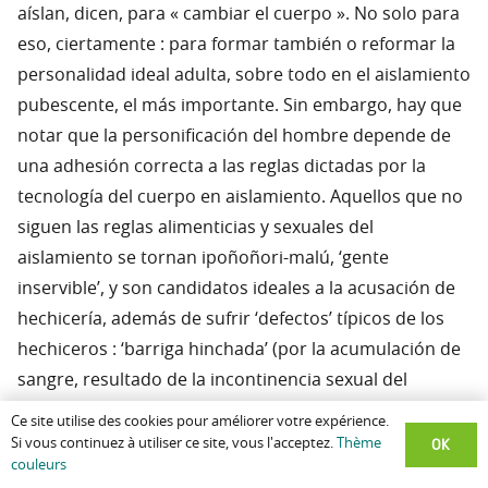
aíslan, dicen, para « cambiar el cuerpo ». No solo para
eso, ciertamente : para formar también o reformar la
personalidad ideal adulta, sobre todo en el aislamiento
pubescente, el más importante. Sin embargo, hay que
notar que la personificación del hombre depende de
una adhesión correcta a las reglas dictadas por la
tecnología del cuerpo en aislamiento. Aquellos que no
siguen las reglas alimenticias y sexuales del
aislamiento se tornan ipoñoñori-malú, ‘gente
inservible’, y son candidatos ideales a la acusación de
hechicería, además de sufrir ‘defectos’ típicos de los
hechiceros : ‘barriga hinchada’ (por la acumulación de
sangre, resultado de la incontinencia sexual del
adolescente aislado), debilidad, etc. La fealdad y la
Ce site utilise des cookies pour améliorer votre expérience.
avaricia reflejan, de esa manera, aislamientos
OK
Si vous continuez à utiliser ce site, vous l'acceptez.
Thème
couleurs
defectuosos ; no es por casualidad el que los jefes