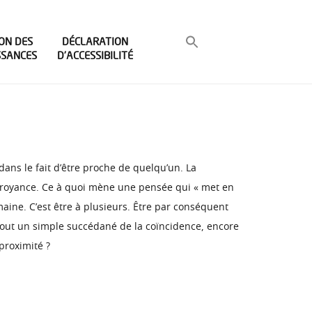
ON DES
DÉCLARATION
SSANCES
D’ACCESSIBILITÉ
 dans le fait d’être proche de quelqu’un. La
la croyance. Ce à quoi mène une pensée qui « met en
maine. C’est être à plusieurs. Être par conséquent
u tout un simple succédané de la coïncidence, encore
proximité ?