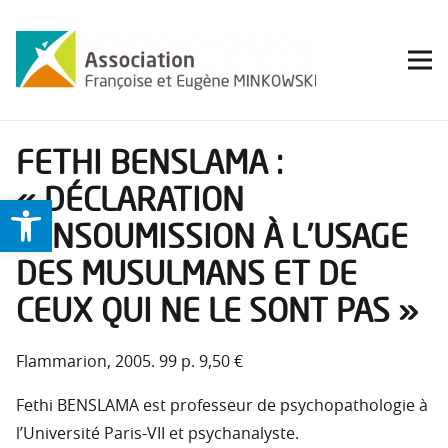
FETHI BENSLAMA :
« DÉCLARATION
Ouvrir la barre d’outils
D’INSOUMISSION À L’USAGE
DES MUSULMANS ET DE
CEUX QUI NE LE SONT PAS »
Flammarion, 2005. 99 p. 9,50 €
Fethi BENSLAMA est professeur de psychopathologie à
l’Université Paris-VII et psychanalyste.