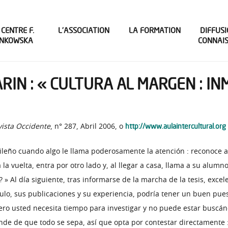
 CENTRE F.
L’ASSOCIATION
LA FORMATION
DIFFUSI
INKOWSKA
CONNAI
RIN : « CULTURA AL MARGEN : IN
http://www.aulaintercultural.org
vista Occidente
, n° 287, Abril 2006, o
ileño cuando algo le llama poderosamente la atención : reconoce 
 la vuelta, entra por otro lado y, al llegar a casa, llama a su al
l día siguiente, tras informarse de la marcha de la tesis, excelen
ulo, sus publicaciones y su experiencia, podría tener un buen pue
ro usted necesita tiempo para investigar y no puede estar buscán
nde de que todo se sepa, así que opta por contestar directamente :