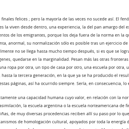
 finales felices ; pero la mayoría de las veces no sucede así. El f
s la viven desde dentro, una experiencia, la del pan amargo del ex
entos de los emigrantes, porque los deja fuera de la norma en la q
nta, anormal, su normalización sólo es posible tras un ejercicio d
ealmente no se llega hasta mucho tiempo después, si es que se logr
genes, quedarse en la marginalidad. Pesan más las otras fronteras 
una ropa por otra, un tipo de casa por otro, una escuela por otra, 
hasta la tercera generación, en la que ya se ha producido el result
stas páginas, así ha ocurrido siempre. Sería, en consecuencia, lo 
tamente una capacidad humana cuyo valor, en relación con la norma
imilación, la escuela argentina o la escuela norteamericana de final
iñas, de muy diversas procedencias reciben allí su paso por lo que
canismos de homologación cultural, apoyados por toda la energía d