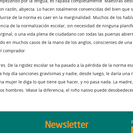
empezando por la lengua, es rapada completamente. Maestras ded
con razón, abyecta. Lo hacen totalmente convencidas del bien que 
xcluirse de la norma es caer en la marginalidad. Muchos de los hab
cia de la normalización escolar, sin necesidad de ninguna planifi
rginal, o una vida plena de ciudadano con todas las puertas abiert
nido en muchos casos de la mano de los anglos, conscientes de un
el comprador.
es. De la rigidez escolar se ha pasado a la pérdida de la norma es
ría hoy día sanciones gravísimas y nadie, desde luego, le daría un
a mujer le diga lo que tiene que hacer, y no pasa nada. La madre, 
 los hombres. Véase la diferencia, el niño nativo puede desobedece
Newsletter