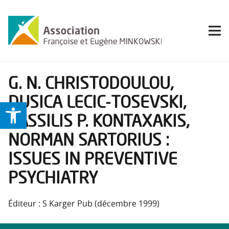
G. N. CHRISTODOULOU,
DUSICA LECIC-TOSEVSKI,
Ouvrir la barre d’outils
VASSILIS P. KONTAXAKIS,
NORMAN SARTORIUS :
ISSUES IN PREVENTIVE
PSYCHIATRY
Éditeur : S Karger Pub (décembre 1999)