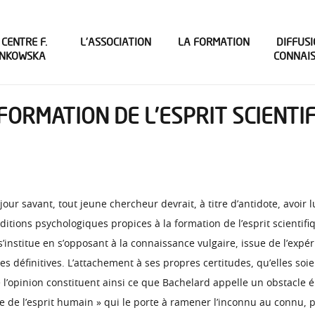
 CENTRE F.
L’ASSOCIATION
LA FORMATION
DIFFUSI
INKOWSKA
CONNAI
FORMATION DE L’ESPRIT SCIENTI
our savant, tout jeune chercheur devrait, à titre d’antidote, avoir l
itions psychologiques propices à la formation de l’esprit scientifi
s’institue en s’opposant à la connaissance vulgaire, issue de l’ex
es définitives. L’attachement à ses propres certitudes, qu’elles soie
e l’opinion constituent ainsi ce que Bachelard appelle un obstacle
ce de l’esprit humain » qui le porte à ramener l’inconnu au connu, 