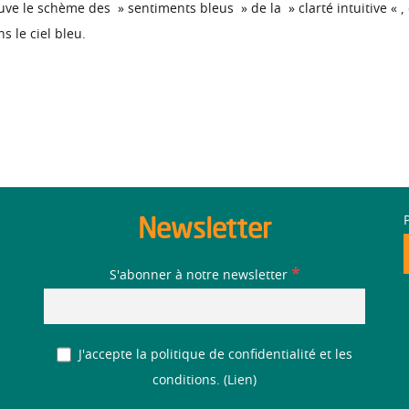
trouve le schème des » sentiments bleus » de la » clarté intuitive « 
s le ciel bleu.
Newsletter
*
S'abonner à notre newsletter
J'accepte la politique de confidentialité et les
conditions. (
Lien
)