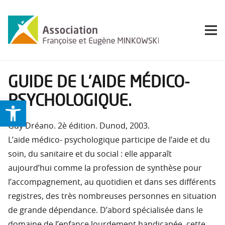
GUIDE DE L’AIDE MÉDICO-
PSYCHOLOGIQUE.
Ouvrir la barre d’outils
Guy Dréano. 2è édition. Dunod, 2003.
L’aide médico- psychologique participe de l’aide et du
soin, du sanitaire et du social : elle apparaît
aujourd’hui comme la profession de synthèse pour
l’accompagnement, au quotidien et dans ses différents
registres, des très nombreuses personnes en situation
de grande dépendance. D’abord spécialisée dans le
domaine de l’enfance lourdement handicapée, cette