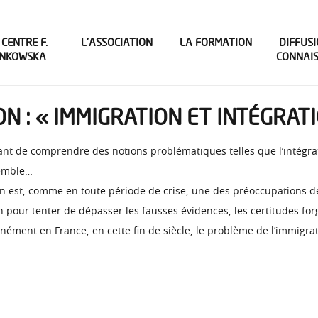
 CENTRE F.
L’ASSOCIATION
LA FORMATION
DIFFUSI
INKOWSKA
CONNAI
LON : « IMMIGRATION ET INTÉGRAT
ant de comprendre des notions problématiques telles que l’intégrat
semble…
ion est, comme en toute période de crise, une des préoccupations d
ion pour tenter de dépasser les fausses évidences, les certitudes f
ément en France, en cette fin de siècle, le problème de l’immigra