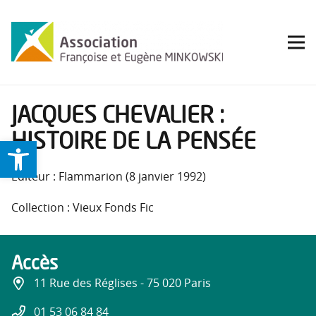
JACQUES CHEVALIER :
HISTOIRE DE LA PENSÉE
Ouvrir la barre d’outils
Éditeur : Flammarion (8 janvier 1992)
Collection : Vieux Fonds Fic
Accès
11 Rue des Réglises - 75 020 Paris
01 53 06 84 84