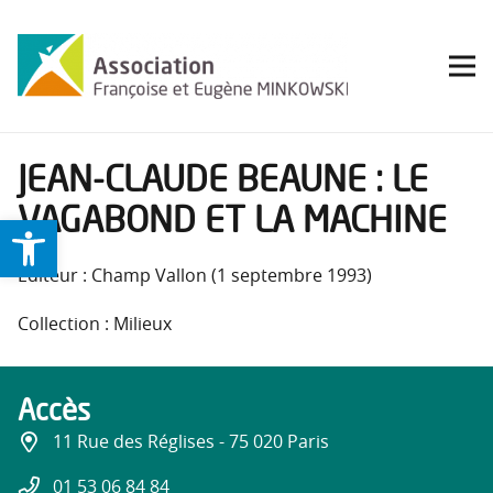
JEAN-CLAUDE BEAUNE : LE
VAGABOND ET LA MACHINE
Ouvrir la barre d’outils
Éditeur : Champ Vallon (1 septembre 1993)
Collection : Milieux
Accès
11 Rue des Réglises - 75 020 Paris
01 53 06 84 84