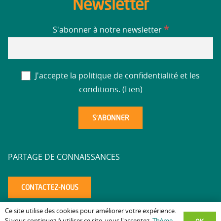
Newsletter
*
S'abonner à notre newsletter
J'accepte la politique de confidentialité et les
conditions. (
Lien
)
PARTAGE DE CONNAISSANCES
CONTACTEZ-NOUS
Ce site utilise des cookies pour améliorer votre expérience.
Mentions légales
Politique de confidentialité
Accessibilité
–
–
–