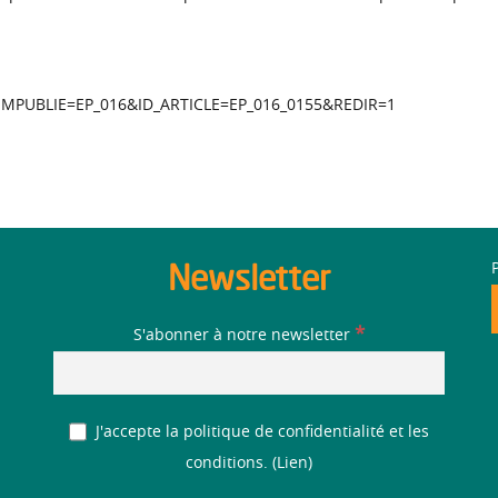
MPUBLIE=EP_016&ID_ARTICLE=EP_016_0155&REDIR=1
Newsletter
*
S'abonner à notre newsletter
J'accepte la politique de confidentialité et les
conditions. (
Lien
)