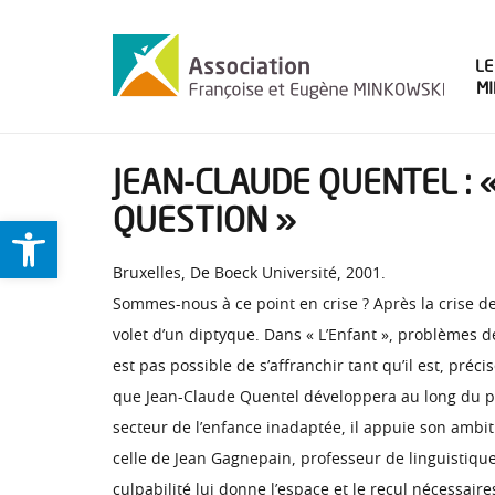
LE
M
JEAN-CLAUDE QUENTEL : «
QUESTION »
Ouvrir la barre d’outils
Bruxelles, De Boeck Université, 2001.
Sommes-nous à ce point en crise ? Après la crise de 
volet d’un diptyque. Dans « L’Enfant », problèmes de
est pas possible de s’affranchir tant qu’il est, pré
que Jean-Claude Quentel développera au long du prés
secteur de l’enfance inadaptée, il appuie son ambi
celle de Jean Gagnepain, professeur de linguistique 
culpabilité lui donne l’espace et le recul nécessair