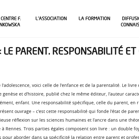
 CENTRE F.
L’ASSOCIATION
LA FORMATION
DIFFUSI
INKOWSKA
CONNAI
 LE PARENT. RESPONSABILITÉ ET
l’adolescence, voici celle de l’enfance et de la parentalité. Le li
 genèse et d’histoire, publié chez le même éditeur, l’auteur caracté
cisément, enfant. Une responsabilité spécifique, celle du parent, en 
ent ouvrage – c’est cette responsabilité qui fonde l’état de paren
tieuse réflexion sur les sciences humaines et l’ancre dans une thé
à Rennes. Trois parties égales composent son livre : un double foye
es pour aborder dans sa spécificité la relation entre parent et profe