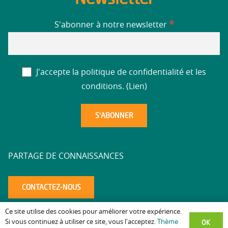
*
S'abonner à notre newsletter
J'accepte la politique de confidentialité et les
conditions. (
Lien
)
PARTAGE DE CONNAISSANCES
CONTACTEZ-NOUS
Ce site utilise des cookies pour améliorer votre expérience.
Mentions légales
Politique de confidentialité
Accessibilité
–
–
–
OK
Si vous continuez à utiliser ce site, vous l'acceptez.
Thème