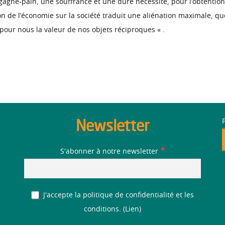
agne-pain, une souffrance et une dure nécessité, pour l’obtention 
 de l’économie sur la société traduit une aliénation maximale, que
t pour nous la valeur de nos objets réciproques « .
Newsletter
*
S'abonner à notre newsletter
J'accepte la politique de confidentialité et les
conditions. (
Lien
)